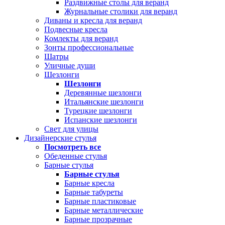
Раздвижные столы для веранд
Журнальные столики для веранд
Диваны и кресла для веранд
Подвесные кресла
Комлекты для веранд
Зонты профессиональные
Шатры
Уличные души
Шезлонги
Шезлонги
Деревянные шезлонги
Итальянские шезлонги
Турецкие шезлонги
Испанские шезлонги
Свет для улицы
Дизайнерские стулья
Посмотреть все
Обеденные стулья
Барные стулья
Барные стулья
Барные кресла
Барные табуреты
Барные пластиковые
Барные металлические
Барные прозрачные