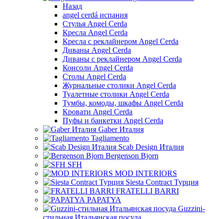
Назад
angel cerdá испания
Стулья Angel Cerda
Кресла Angel Cerda
Кресла с реклайнером Angel Cerda
Диваны Angel Cerda
Диваны с реклайнером Angel Cerda
Консоли Angel Cerda
Столы Angel Cerda
Журнальные столики Angel Cerda
Туалетные столики Angel Cerda
Тумбы, комоды, шкафы Angel Cerda
Кровати Angel Cerda
Пуфы и банкетки Angel Cerda
Gaber Италия
Tagliamento
Scab Design Италия
Bergenson Bjorn
SFH
MOD INTERIORS
Siesta Contract Турция
FRATELLI BARRI
PAPATYA
Guzzini-
стильная Итальянская посуда