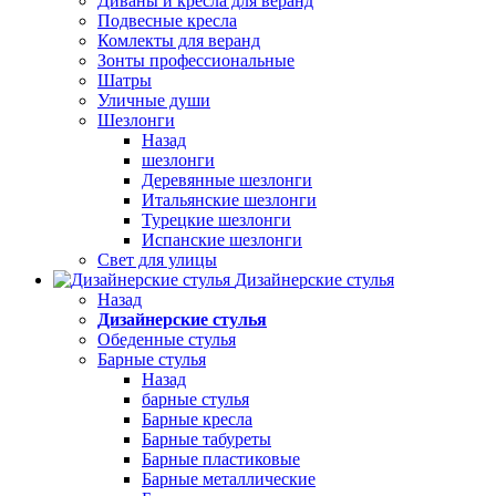
Диваны и кресла для веранд
Подвесные кресла
Комлекты для веранд
Зонты профессиональные
Шатры
Уличные души
Шезлонги
Назад
шезлонги
Деревянные шезлонги
Итальянские шезлонги
Турецкие шезлонги
Испанские шезлонги
Свет для улицы
Дизайнерские стулья
Назад
Дизайнерские стулья
Обеденные стулья
Барные стулья
Назад
барные стулья
Барные кресла
Барные табуреты
Барные пластиковые
Барные металлические