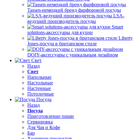
Tassen-немецкий бренд фарфоровой посуды
LSA-
ведущий производитель посуды
Smart
solutions-аксессуары для кухни
Liberty
Jones-посуда в британском стиле
DOIY-аксессуары с уникальным дизайном
Свет
Назад
Свет
Напольные
Настольные
Настенные
Потолочные
Посуда
Назад
Посуда
Приготовление пищи
Сервировка
Для Чая и Кофе
Бар
Хранение продуктов