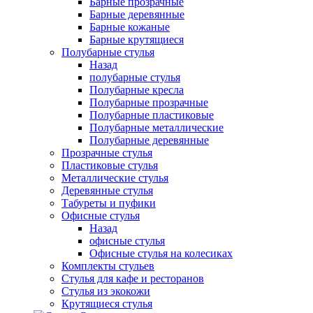
Барные прозрачные
Барные деревянные
Барные кожаные
Барные крутящиеся
Полубарные стулья
Назад
полубарные стулья
Полубарные кресла
Полубарные прозрачные
Полубарные пластиковые
Полубарные металлические
Полубарные деревянные
Прозрачные стулья
Пластиковые стулья
Металлические стулья
Деревянные стулья
Табуреты и пуфики
Офисные стулья
Назад
офисные стулья
Офисные стулья на колесиках
Комплекты стульев
Стулья для кафе и ресторанов
Стулья из экокожи
Крутящиеся стулья