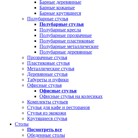
Барные деревянные
Барные кожаные
Барные крутящиеся
Полубарные стулья
Полубарные стулья
Полубарные кресла
Полубарные прозрачные
Полубарные пластиковые
Полубарные металлические
Полубарные деревянные
Прозрачные стулья
Пластиковые стулья
Металлические стулья
Деревянные стулья
Табуреты и пуфики
Офисные стулья
Офисные стулья
Офисные стулья на колесиках
Комплекты стульев
Стулья для кафе и ресторанов
Стулья из экокожи
Крутящиеся стулья
Столы
Посмотреть все
Обеденные столы