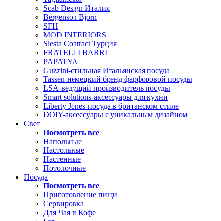
Scab Design Италия
Bergenson Bjorn
SFH
MOD INTERIORS
Siesta Contract Турция
FRATELLI BARRI
PAPATYA
Guzzini-стильная Итальянская посуда
Tassen-немецкий бренд фарфоровой посуды
LSA-ведущий производитель посуды
Smart solutions-аксессуары для кухни
Liberty Jones-посуда в британском стиле
DOIY-аксессуары с уникальным дизайном
Свет
Посмотреть все
Напольные
Настольные
Настенные
Потолочные
Посуда
Посмотреть все
Приготовление пищи
Сервировка
Для Чая и Кофе