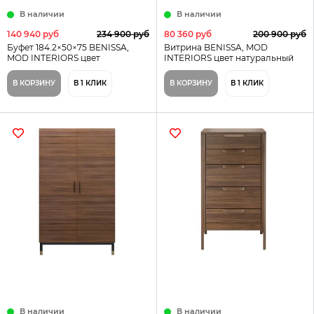
В наличии
В наличии
140 940 руб
234 900 руб
80 360 руб
200 900 руб
Буфет 184.2×50×75 BENISSA,
Витрина BENISSA, MOD
MOD INTERIORS цвет
INTERIORS цвет натуральный
натуральный
В КОРЗИНУ
В 1 КЛИК
В КОРЗИНУ
В 1 КЛИК
В наличии
В наличии