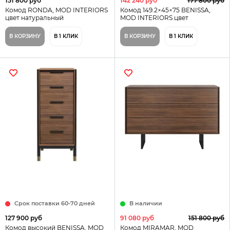
151 800 руб
142 240 руб
177 800 руб
Комод RONDA, MOD INTERIORS
Комод 149.2×45×75 BENISSA,
цвет натуральный
MOD INTERIORS цвет
натуральный
В КОРЗИНУ
В 1 КЛИК
В КОРЗИНУ
В 1 КЛИК
Срок поставки 60-70 дней
В наличии
127 900 руб
91 080 руб
151 800 руб
Комод высокий BENISSA, MOD
Комод MIRAMAR, MOD