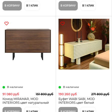
В КОРЗИНУ
В 1 КЛИК
В КОРЗИНУ
В 1 КЛИК
В наличии
В наличии
91 080 руб
151 800 руб
190 260 руб
271 800 руб
Комод MIRAMAR, MOD
Буфет WABI SABI, MOD
INTERIORS цвет натуральный
INTERIORS цвет белый
В КОРЗИНУ
В 1 КЛИК
В КОРЗИНУ
В 1 КЛИК