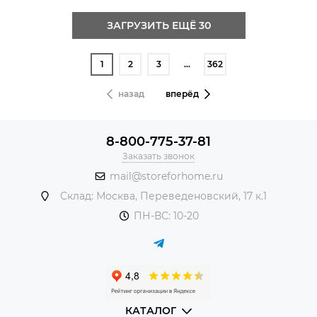
ЗАГРУЗИТЬ ЕЩЁ 30
1
2
3
…
362
назад
вперёд
8-800-775-37-81
Заказать звонок
mail@storeforhome.ru
Склад: Москва, Переведеновский, 17 к.1
ПН-ВС: 10-20
КАТАЛОГ