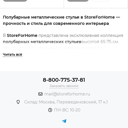
Полубарные металлические стулья в StoreForHome —
прочность и стиль для современного интерьера
В
StoreForHome
представлена эксклюзивная коллекция
полубарных металлических стульев
высотой 65-75 см.
Мы предлагаем стильные и надежные модели с
каркасом из прочного металла по
специальным ценам
с
бесплатной доставкой по Москве при заказе от 50 000 ₽.
5 преимуществ металлических полубарных
стульев
8-800-775-37-81
Заказать звонок
✔
Сверхпрочность
- выдерживают нагрузку до 200 кг
mail@storeforhome.ru
✔
Долговечность
- срок службы 10+ лет
Склад: Москва, Переведеновский, 17 к.1
✔
Современный дизайн
- от хромированного хай-тека
до матового лофта
ПН-ВС: 10-20
✔
Гигиеничность
- устойчивы к влаге и перепадам
температур
✔
Легкий уход
- достаточно протереть влажной