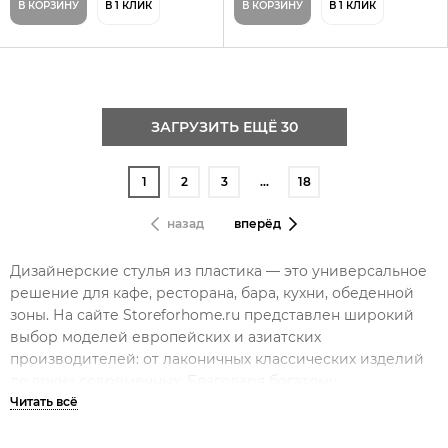
В КОРЗИНУ
В 1 КЛИК
В КОРЗИНУ
В 1 КЛИК
ЗАГРУЗИТЬ ЕЩЁ 30
1
2
3
…
18
назад
вперёд
Дизайнерские стулья из пластика — это универсальное
решение для кафе, ресторана, бара, кухни, обеденной
зоны. На сайте Storeforhome.ru представлен широкий
выбор моделей европейских и азиатских
производителей: от лаконичных классических изделий
до ярких современных. Благодаря богатому
ассортименту можно выбрать в Москве мебель для
любого интерьера и бюджета — цены варьируются от
низких до премиальных. Пластиковые стулья, которые