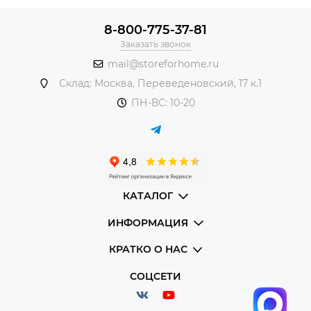
5 причин выбрать консоль в StoreForHome
8-800-775-37-81
✔
Экономия пространства
— компактные размеры
Заказать звонок
✔
Функциональность
— модели с полками и ящиками
mail@storeforhome.ru
✔
Стильное дополнение
— завершающий штрих
Склад: Москва, Переведеновский, 17 к.1
интерьера
✔
Разнообразие дизайнов
— дерево, металл, стекло,
ПН-ВС: 10-20
мрамор
✔
Удобство использования
— для прихожих, гостиных,
спален
Популярные коллекции
КАТАЛОГ
1. Серия «Классик»
ИНФОРМАЦИЯ
Резные деревянные ножки
КРАТКО О НАС
Столешница из массива дуба или мрамора
СОЦСЕТИ
Для традиционных интерьеров