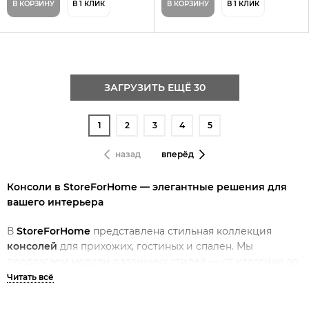
В КОРЗИНУ
В 1 КЛИК
В КОРЗИНУ
В 1 КЛИК
ЗАГРУЗИТЬ ЕЩЁ 30
1
2
3
4
5
назад
вперёд
Консоли в StoreForHome — элегантные решения для
вашего интерьера
В
StoreForHome
представлена стильная коллекция
консолей
для прихожих, гостиных и спален. Мы
предлагаем модели различных стилей — от классики до
современного дизайна — по
доступным ценам
с
бесплатной доставкой по Москве при заказе от 50 000 ₽.