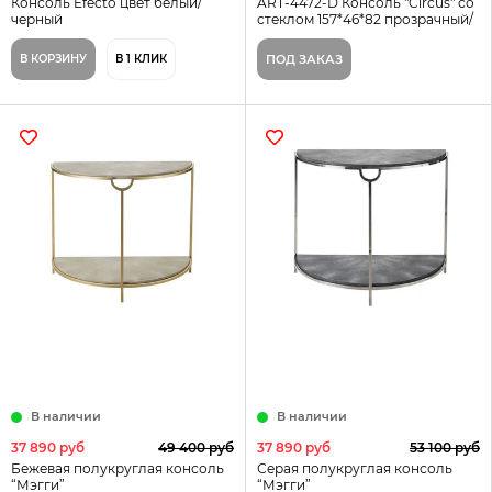
Консоль Efecto цвет белый/
ART-4472-D Консоль "Circus" со
черный
стеклом 157*46*82 прозрачный/
золотой
В КОРЗИНУ
В 1 КЛИК
ПОД ЗАКАЗ
В наличии
В наличии
37 890 руб
49 400 руб
37 890 руб
53 100 руб
Бежевая полукруглая консоль
Серая полукруглая консоль
“Мэгги”
“Мэгги”