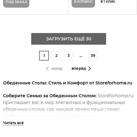
ПОД ЗАКАЗ
В КОРЗИНУ
В 1 КЛИК
ЗАГРУЗИТЬ ЕЩЁ 30
1
2
3
…
39
назад
вперёд
Обеденные Столы: Стиль и Комфорт от Storeforhome.ru
Соберите Семью за Обеденным Столом:
Storeforhome.ru
приглашает вас в мир элегантных и функциональных
обеденных столов, где каждый прием пищи станет
особенным моментом для вашей семьи.
Эстетика и Прочность в Каждой Детали:
Наши
обеденные столы сочетают в себе выдающийся дизайн и