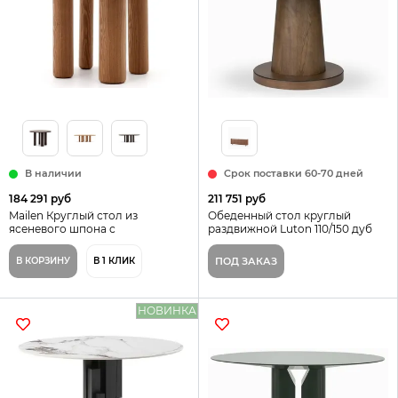
В наличии
Срок поставки 60-70 дней
184 291 руб
211 751 руб
Mailen Круглый стол из
Обеденный стол круглый
ясеневого шпона с
раздвижной Luton 110/150 дуб
натуральной отделкой Ø 120 см
патина / белый матовый
Испания La Forma
В КОРЗИНУ
В 1 КЛИК
ПОД ЗАКАЗ
НОВИНКА