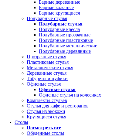
Барные деревянные
Барные кожаные
Барные крутящиеся
Полубарные стулья
Полубарные стулья
Полубарные кресла
Полубарные прозрачные
Полубарные пластиковые
Полубарные металлические
Полубарные деревянные
Прозрачные стулья
Пластиковые стулья
Металлические стулья
Деревянные стулья
Табуреты и пуфики
Офисные стулья
Офисные стулья
Офисные стулья на колесиках
Комплекты стульев
Стулья для кафе и ресторанов
Стулья из экокожи
Крутящиеся стулья
Столы
Посмотреть все
Обеденные столы