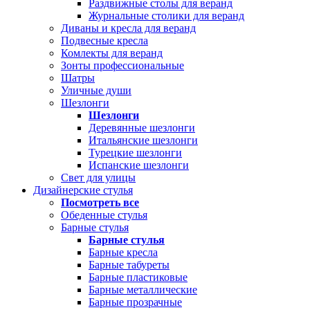
Раздвижные столы для веранд
Журнальные столики для веранд
Диваны и кресла для веранд
Подвесные кресла
Комлекты для веранд
Зонты профессиональные
Шатры
Уличные души
Шезлонги
Шезлонги
Деревянные шезлонги
Итальянские шезлонги
Турецкие шезлонги
Испанские шезлонги
Свет для улицы
Дизайнерские стулья
Посмотреть все
Обеденные стулья
Барные стулья
Барные стулья
Барные кресла
Барные табуреты
Барные пластиковые
Барные металлические
Барные прозрачные