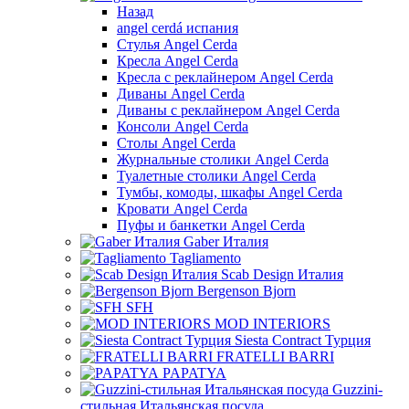
Назад
angel cerdá испания
Стулья Angel Cerda
Кресла Angel Cerda
Кресла с реклайнером Angel Cerda
Диваны Angel Cerda
Диваны с реклайнером Angel Cerda
Консоли Angel Cerda
Столы Angel Cerda
Журнальные столики Angel Cerda
Туалетные столики Angel Cerda
Тумбы, комоды, шкафы Angel Cerda
Кровати Angel Cerda
Пуфы и банкетки Angel Cerda
Gaber Италия
Tagliamento
Scab Design Италия
Bergenson Bjorn
SFH
MOD INTERIORS
Siesta Contract Турция
FRATELLI BARRI
PAPATYA
Guzzini-
стильная Итальянская посуда