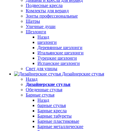
Диваны и кресла для веранд
Подвесные кресла
Комлекты для веранд
Зонты профессиональные
Шатры
Уличные души
Шезлонги
Назад
шезлонги
Деревянные шезлонги
Итальянские шезлонги
Турецкие шезлонги
Испанские шезлонги
Свет для улицы
Дизайнерские стулья
Назад
Дизайнерские стулья
Обеденные стулья
Барные стулья
Назад
барные стулья
Барные кресла
Барные табуреты
Барные пластиковые
Барные металлические