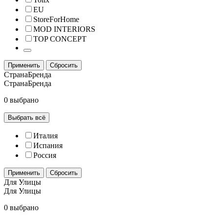
EU
StoreForHome
MOD INTERIORS
TOP CONCEPT
Применить
Сбросить
СтранаБренда
СтранаБренда
0 выбрано
Выбрать всё
Италия
Испания
Россия
Применить
Сбросить
Для Улицы
Для Улицы
0 выбрано