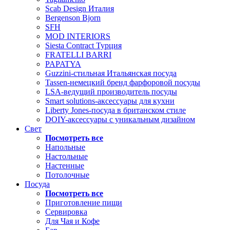
Scab Design Италия
Bergenson Bjorn
SFH
MOD INTERIORS
Siesta Contract Турция
FRATELLI BARRI
PAPATYA
Guzzini-стильная Итальянская посуда
Tassen-немецкий бренд фарфоровой посуды
LSA-ведущий производитель посуды
Smart solutions-аксессуары для кухни
Liberty Jones-посуда в британском стиле
DOIY-аксессуары с уникальным дизайном
Свет
Посмотреть все
Напольные
Настольные
Настенные
Потолочные
Посуда
Посмотреть все
Приготовление пищи
Сервировка
Для Чая и Кофе