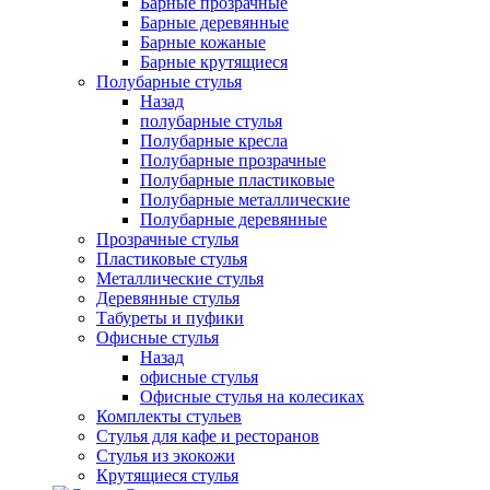
Барные прозрачные
Барные деревянные
Барные кожаные
Барные крутящиеся
Полубарные стулья
Назад
полубарные стулья
Полубарные кресла
Полубарные прозрачные
Полубарные пластиковые
Полубарные металлические
Полубарные деревянные
Прозрачные стулья
Пластиковые стулья
Металлические стулья
Деревянные стулья
Табуреты и пуфики
Офисные стулья
Назад
офисные стулья
Офисные стулья на колесиках
Комплекты стульев
Стулья для кафе и ресторанов
Стулья из экокожи
Крутящиеся стулья