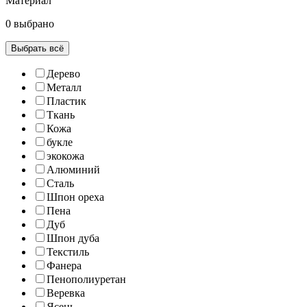
Материал
0 выбрано
Выбрать всё
Дерево
Металл
Пластик
Ткань
Кожа
букле
экокожа
Алюминий
Сталь
Шпон ореха
Пена
Дуб
Шпон дуба
Текстиль
Фанера
Пенополиуретан
Веревка
Ясень