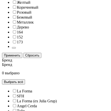
Желтый
Коричневый
Розовый
Бежевый
Металлик
Дерево
164
152
173
Применить
Сбросить
Бренд
Бренд
0 выбрано
Выбрать всё
La Forma
SFH
La Forma (ex Julia Grup)
Angel Cerda
Tolix