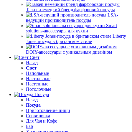
Tassen-немецкий бренд фарфоровой посуды
LSA-
ведущий производитель посуды
Smart
solutions-аксессуары для кухни
Liberty
Jones-посуда в британском стиле
DOIY-аксессуары с уникальным дизайном
Свет
Назад
Свет
Напольные
Настольные
Настенные
Потолочные
Посуда
Назад
Посуда
Приготовление пищи
Сервировка
Для Чая и Кофе
Бар
Хранение продуктов