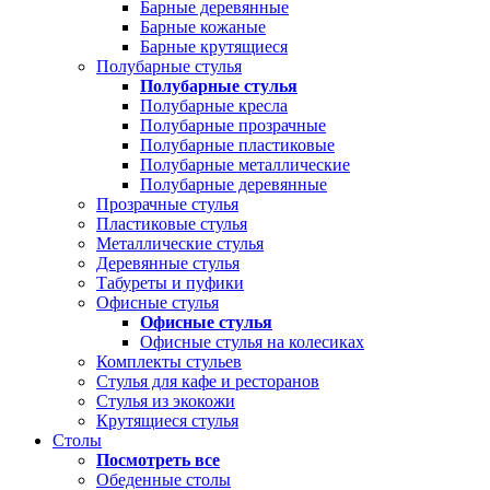
Барные деревянные
Барные кожаные
Барные крутящиеся
Полубарные стулья
Полубарные стулья
Полубарные кресла
Полубарные прозрачные
Полубарные пластиковые
Полубарные металлические
Полубарные деревянные
Прозрачные стулья
Пластиковые стулья
Металлические стулья
Деревянные стулья
Табуреты и пуфики
Офисные стулья
Офисные стулья
Офисные стулья на колесиках
Комплекты стульев
Стулья для кафе и ресторанов
Стулья из экокожи
Крутящиеся стулья
Столы
Посмотреть все
Обеденные столы