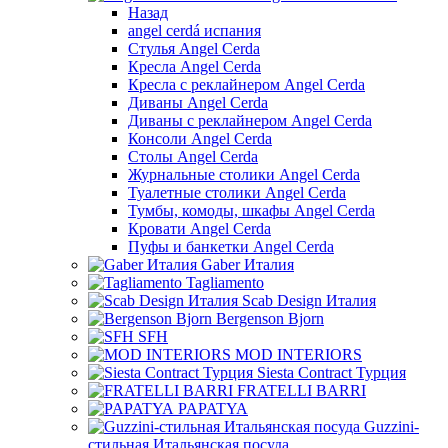
Назад
angel cerdá испания
Стулья Angel Cerda
Кресла Angel Cerda
Кресла с реклайнером Angel Cerda
Диваны Angel Cerda
Диваны с реклайнером Angel Cerda
Консоли Angel Cerda
Столы Angel Cerda
Журнальные столики Angel Cerda
Туалетные столики Angel Cerda
Тумбы, комоды, шкафы Angel Cerda
Кровати Angel Cerda
Пуфы и банкетки Angel Cerda
Gaber Италия
Tagliamento
Scab Design Италия
Bergenson Bjorn
SFH
MOD INTERIORS
Siesta Contract Турция
FRATELLI BARRI
PAPATYA
Guzzini-
стильная Итальянская посуда