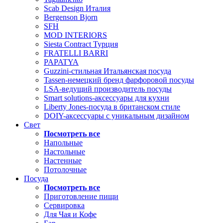
Scab Design Италия
Bergenson Bjorn
SFH
MOD INTERIORS
Siesta Contract Турция
FRATELLI BARRI
PAPATYA
Guzzini-стильная Итальянская посуда
Tassen-немецкий бренд фарфоровой посуды
LSA-ведущий производитель посуды
Smart solutions-аксессуары для кухни
Liberty Jones-посуда в британском стиле
DOIY-аксессуары с уникальным дизайном
Свет
Посмотреть все
Напольные
Настольные
Настенные
Потолочные
Посуда
Посмотреть все
Приготовление пищи
Сервировка
Для Чая и Кофе