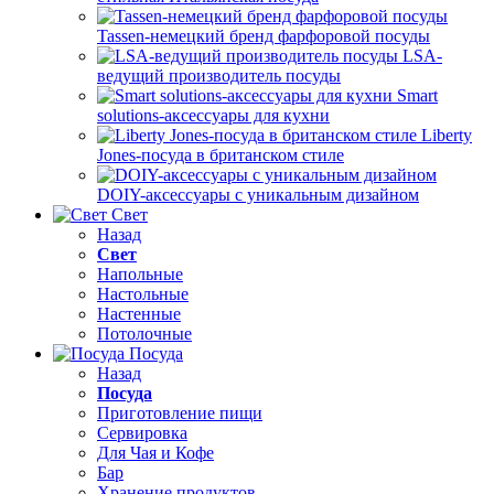
Tassen-немецкий бренд фарфоровой посуды
LSA-
ведущий производитель посуды
Smart
solutions-аксессуары для кухни
Liberty
Jones-посуда в британском стиле
DOIY-аксессуары с уникальным дизайном
Свет
Назад
Свет
Напольные
Настольные
Настенные
Потолочные
Посуда
Назад
Посуда
Приготовление пищи
Сервировка
Для Чая и Кофе
Бар
Хранение продуктов