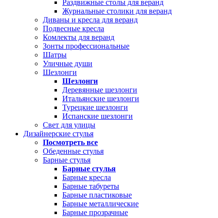
Раздвижные столы для веранд
Журнальные столики для веранд
Диваны и кресла для веранд
Подвесные кресла
Комлекты для веранд
Зонты профессиональные
Шатры
Уличные души
Шезлонги
Шезлонги
Деревянные шезлонги
Итальянские шезлонги
Турецкие шезлонги
Испанские шезлонги
Свет для улицы
Дизайнерские стулья
Посмотреть все
Обеденные стулья
Барные стулья
Барные стулья
Барные кресла
Барные табуреты
Барные пластиковые
Барные металлические
Барные прозрачные