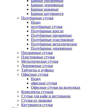
Барные прозрачные
Барные деревянные
Барные кожаные
Барные крутящиеся
Полубарные стулья
Назад
полубарные стулья
Полубарные кресла
Полубарные прозрачные
Полубарные пластиковые
Полубарные металлические
Полубарные деревянные
Прозрачные стулья
Пластиковые стулья
Металлические стулья
Деревянные стулья
Табуреты и пуфики
Офисные стулья
Назад
офисные стулья
Офисные стулья на колесиках
Комплекты стульев
Стулья для кафе и ресторанов
Стулья из экокожи
Крутящиеся стулья