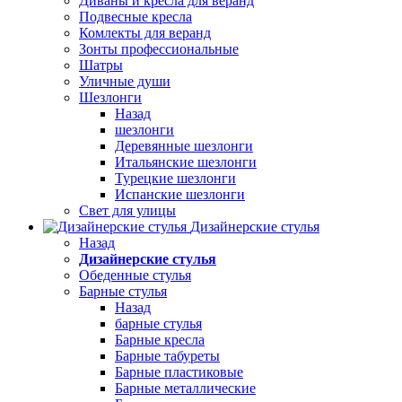
Диваны и кресла для веранд
Подвесные кресла
Комлекты для веранд
Зонты профессиональные
Шатры
Уличные души
Шезлонги
Назад
шезлонги
Деревянные шезлонги
Итальянские шезлонги
Турецкие шезлонги
Испанские шезлонги
Свет для улицы
Дизайнерские стулья
Назад
Дизайнерские стулья
Обеденные стулья
Барные стулья
Назад
барные стулья
Барные кресла
Барные табуреты
Барные пластиковые
Барные металлические