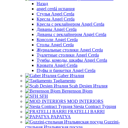
Назад
angel cerdá испания
Стулья Angel Cerda
Кресла Angel Cerda
Кресла с реклайнером Angel Cerda
Диваны Angel Cerda
Диваны с реклайнером Angel Cerda
Консоли Angel Cerda
Столы Angel Cerda
Журнальные столики Angel Cerda
Туалетные столики Angel Cerda
Тумбы, комоды, шкафы Angel Cerda
Кровати Angel Cerda
Пуфы и банкетки Angel Cerda
Gaber Италия
Tagliamento
Scab Design Италия
Bergenson Bjorn
SFH
MOD INTERIORS
Siesta Contract Турция
FRATELLI BARRI
PAPATYA
Guzzini-
стильная Итальянская посуда