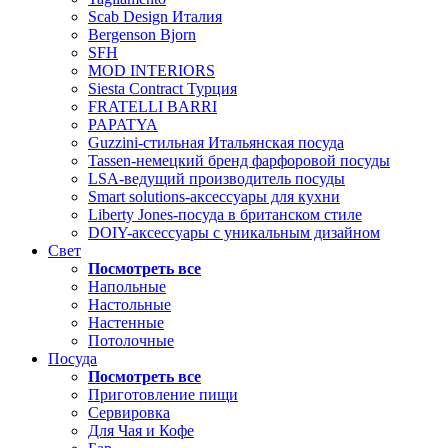
Scab Design Италия
Bergenson Bjorn
SFH
MOD INTERIORS
Siesta Contract Турция
FRATELLI BARRI
PAPATYA
Guzzini-стильная Итальянская посуда
Tassen-немецкий бренд фарфоровой посуды
LSA-ведущий производитель посуды
Smart solutions-аксессуары для кухни
Liberty Jones-посуда в британском стиле
DOIY-аксессуары с уникальным дизайном
Свет
Посмотреть все
Напольные
Настольные
Настенные
Потолочные
Посуда
Посмотреть все
Приготовление пищи
Сервировка
Для Чая и Кофе