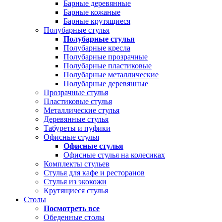
Барные деревянные
Барные кожаные
Барные крутящиеся
Полубарные стулья
Полубарные стулья
Полубарные кресла
Полубарные прозрачные
Полубарные пластиковые
Полубарные металлические
Полубарные деревянные
Прозрачные стулья
Пластиковые стулья
Металлические стулья
Деревянные стулья
Табуреты и пуфики
Офисные стулья
Офисные стулья
Офисные стулья на колесиках
Комплекты стульев
Стулья для кафе и ресторанов
Стулья из экокожи
Крутящиеся стулья
Столы
Посмотреть все
Обеденные столы