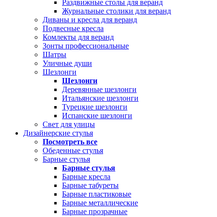
Раздвижные столы для веранд
Журнальные столики для веранд
Диваны и кресла для веранд
Подвесные кресла
Комлекты для веранд
Зонты профессиональные
Шатры
Уличные души
Шезлонги
Шезлонги
Деревянные шезлонги
Итальянские шезлонги
Турецкие шезлонги
Испанские шезлонги
Свет для улицы
Дизайнерские стулья
Посмотреть все
Обеденные стулья
Барные стулья
Барные стулья
Барные кресла
Барные табуреты
Барные пластиковые
Барные металлические
Барные прозрачные