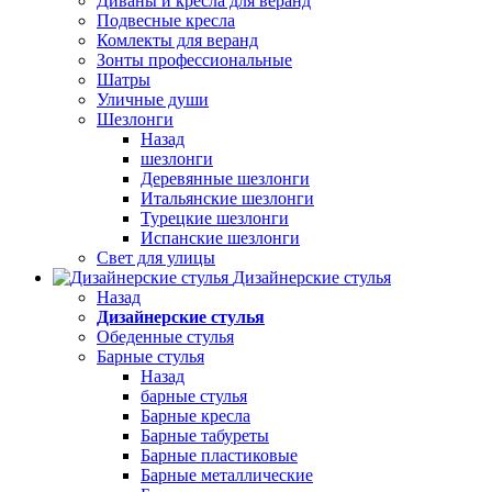
Диваны и кресла для веранд
Подвесные кресла
Комлекты для веранд
Зонты профессиональные
Шатры
Уличные души
Шезлонги
Назад
шезлонги
Деревянные шезлонги
Итальянские шезлонги
Турецкие шезлонги
Испанские шезлонги
Свет для улицы
Дизайнерские стулья
Назад
Дизайнерские стулья
Обеденные стулья
Барные стулья
Назад
барные стулья
Барные кресла
Барные табуреты
Барные пластиковые
Барные металлические