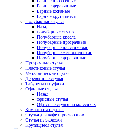
Барные прозрачные
Барные деревянные
Барные кожаные
Барные крутящиеся
Полубарные стулья
Назад
полубарные стулья
Полубарные кресла
Полубарные прозрачные
Полубарные пластиковые
Полубарные металлические
Полубарные деревянные
Прозрачные стулья
Пластиковые стулья
Металлические стулья
Деревянные стулья
Табуреты и пуфики
Офисные стулья
Назад
офисные стулья
Офисные стулья на колесиках
Комплекты стульев
Стулья для кафе и ресторанов
Стулья из экокожи
Крутящиеся стулья