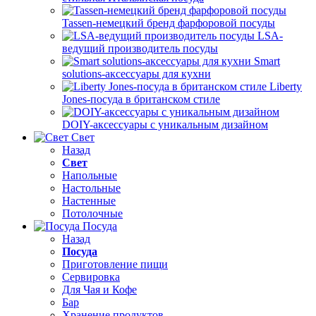
Tassen-немецкий бренд фарфоровой посуды
LSA-
ведущий производитель посуды
Smart
solutions-аксессуары для кухни
Liberty
Jones-посуда в британском стиле
DOIY-аксессуары с уникальным дизайном
Свет
Назад
Свет
Напольные
Настольные
Настенные
Потолочные
Посуда
Назад
Посуда
Приготовление пищи
Сервировка
Для Чая и Кофе
Бар
Хранение продуктов