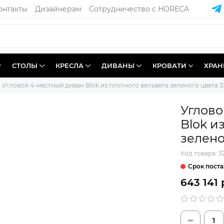
онтакты
Дизайнерам
Сотрудничество с HORECA
СТОЛЫ
КРЕСЛА
ДИВАНЫ
КРОВАТИ
ХРАН
Угловой 4-местный диван Blok из плотного вельвета зеленого цвета 32
Углово
Blok и
зелено
Код товара:
3
Срок поста
643 141