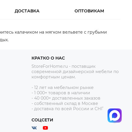
ДОСТАВКА
ОПТОВИКАМ
итесь калачиком на мягком вельвете с грубыми
дых.
КРАТКО О НАС
StoreForHome.ru - поставщик
современной дизайнерской мебели по
комфортным ценам.
- 12
лет на мебельном рынке
- 1 0
00+ товаров в наличии
- 40 000+ доставленных заказов
- собственный склад в Москве
- доставка по всей России и СНГ
СОЦСЕТИ