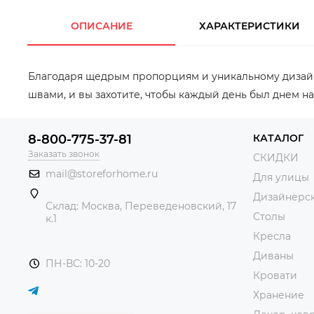
ОПИСАНИЕ
ХАРАКТЕРИСТИКИ
Благодаря щедрым пропорциям и уникальному дизайну
швами, и вы захотите, чтобы каждый день был днем на
8-800-775-37-81
КАТАЛОГ
Заказать звонок
СКИДКИ
mail@storeforhome.ru
Для улицы
Дизайнерск
Склад: Москва, Переведеновский, 17
Столы
к.1
Кресла
Диваны
ПН-ВС: 10-20
Кровати
Хранение