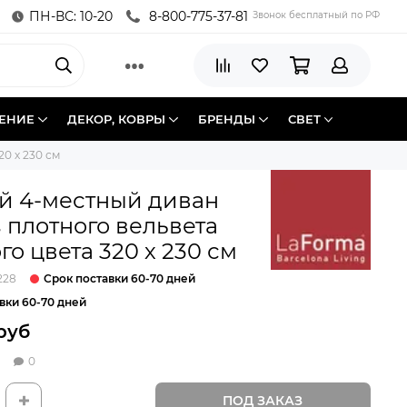
ПН-ВС: 10-20
8-800-775-37-81
Звонок бесплатный по РФ
ЕНИЕ
ДЕКОР, КОВРЫ
БРЕНДЫ
СВЕТ
0 х 230 см
й 4-местный диван
з плотного вельвета
го цвета 320 х 230 см
Срок поставки 60-70 дней
228
вки 60-70 дней
 руб
0
ПОД ЗАКАЗ