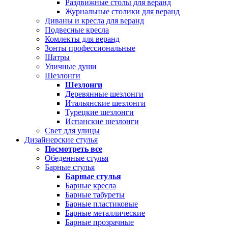
Раздвижные столы для веранд
Журнальные столики для веранд
Диваны и кресла для веранд
Подвесные кресла
Комлекты для веранд
Зонты профессиональные
Шатры
Уличные души
Шезлонги
Шезлонги
Деревянные шезлонги
Итальянские шезлонги
Турецкие шезлонги
Испанские шезлонги
Свет для улицы
Дизайнерские стулья
Посмотреть все
Обеденные стулья
Барные стулья
Барные стулья
Барные кресла
Барные табуреты
Барные пластиковые
Барные металлические
Барные прозрачные