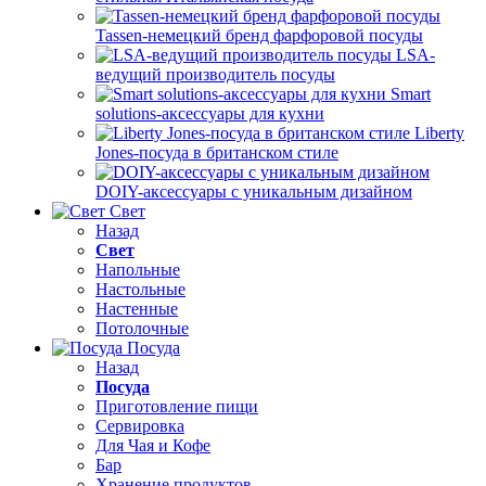
Tassen-немецкий бренд фарфоровой посуды
LSA-
ведущий производитель посуды
Smart
solutions-аксессуары для кухни
Liberty
Jones-посуда в британском стиле
DOIY-аксессуары с уникальным дизайном
Свет
Назад
Свет
Напольные
Настольные
Настенные
Потолочные
Посуда
Назад
Посуда
Приготовление пищи
Сервировка
Для Чая и Кофе
Бар
Хранение продуктов