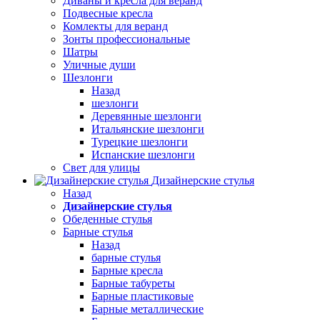
Диваны и кресла для веранд
Подвесные кресла
Комлекты для веранд
Зонты профессиональные
Шатры
Уличные души
Шезлонги
Назад
шезлонги
Деревянные шезлонги
Итальянские шезлонги
Турецкие шезлонги
Испанские шезлонги
Свет для улицы
Дизайнерские стулья
Назад
Дизайнерские стулья
Обеденные стулья
Барные стулья
Назад
барные стулья
Барные кресла
Барные табуреты
Барные пластиковые
Барные металлические