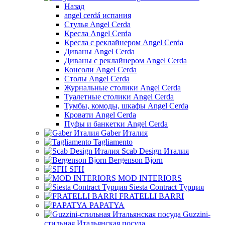
Назад
angel cerdá испания
Стулья Angel Cerda
Кресла Angel Cerda
Кресла с реклайнером Angel Cerda
Диваны Angel Cerda
Диваны с реклайнером Angel Cerda
Консоли Angel Cerda
Столы Angel Cerda
Журнальные столики Angel Cerda
Туалетные столики Angel Cerda
Тумбы, комоды, шкафы Angel Cerda
Кровати Angel Cerda
Пуфы и банкетки Angel Cerda
Gaber Италия
Tagliamento
Scab Design Италия
Bergenson Bjorn
SFH
MOD INTERIORS
Siesta Contract Турция
FRATELLI BARRI
PAPATYA
Guzzini-
стильная Итальянская посуда