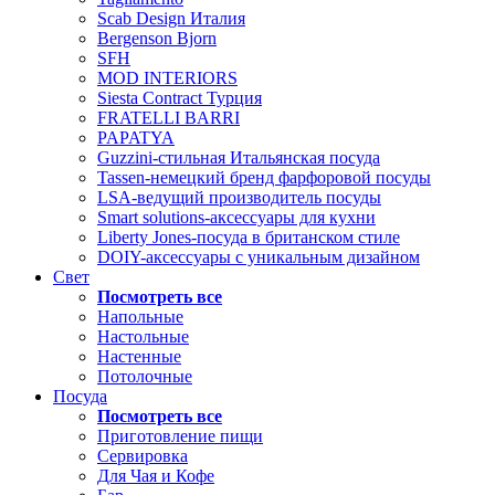
Scab Design Италия
Bergenson Bjorn
SFH
MOD INTERIORS
Siesta Contract Турция
FRATELLI BARRI
PAPATYA
Guzzini-стильная Итальянская посуда
Tassen-немецкий бренд фарфоровой посуды
LSA-ведущий производитель посуды
Smart solutions-аксессуары для кухни
Liberty Jones-посуда в британском стиле
DOIY-аксессуары с уникальным дизайном
Свет
Посмотреть все
Напольные
Настольные
Настенные
Потолочные
Посуда
Посмотреть все
Приготовление пищи
Сервировка
Для Чая и Кофе