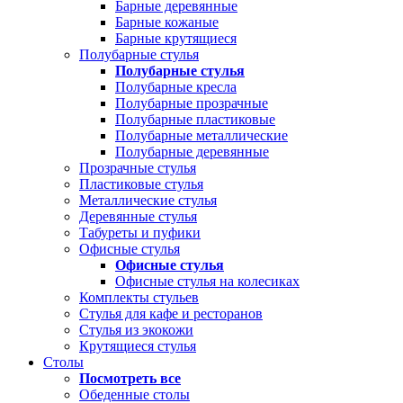
Барные деревянные
Барные кожаные
Барные крутящиеся
Полубарные стулья
Полубарные стулья
Полубарные кресла
Полубарные прозрачные
Полубарные пластиковые
Полубарные металлические
Полубарные деревянные
Прозрачные стулья
Пластиковые стулья
Металлические стулья
Деревянные стулья
Табуреты и пуфики
Офисные стулья
Офисные стулья
Офисные стулья на колесиках
Комплекты стульев
Стулья для кафе и ресторанов
Стулья из экокожи
Крутящиеся стулья
Столы
Посмотреть все
Обеденные столы