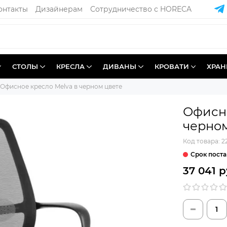
онтакты
Дизайнерам
Сотрудничество с HORECA
СТОЛЫ
КРЕСЛА
ДИВАНЫ
КРОВАТИ
ХРАН
Офисное кресло Melva в черном цвете
Офисно
черном
Код товара:
2
Срок поста
37 041 