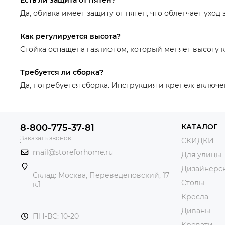
Да, обивка имеет защиту от пятен, что облегчает уход 
Как регулируется высота?
Стойка оснащена газлифтом, который меняет высоту к
Требуется ли сборка?
Да, потребуется сборка. Инструкция и крепеж включ
8-800-775-37-81
КАТАЛОГ
Заказать звонок
СКИДКИ
mail@storeforhome.ru
Для улицы
Дизайнерск
Склад: Москва, Переведеновский, 17
Столы
к.1
Кресла
Диваны
ПН-ВС: 10-20
Кровати