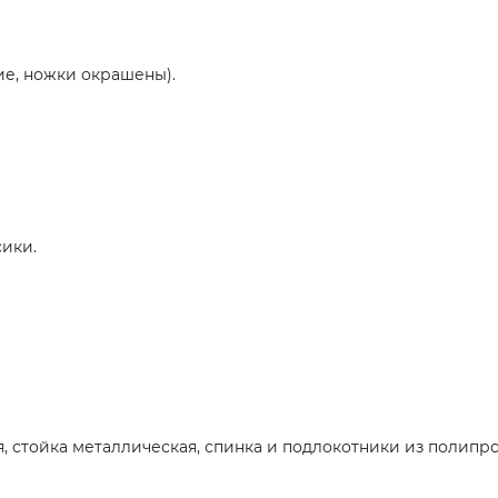
е, ножки окрашены).
сики.
я, стойка металлическая, спинка и подлокотники из полипр