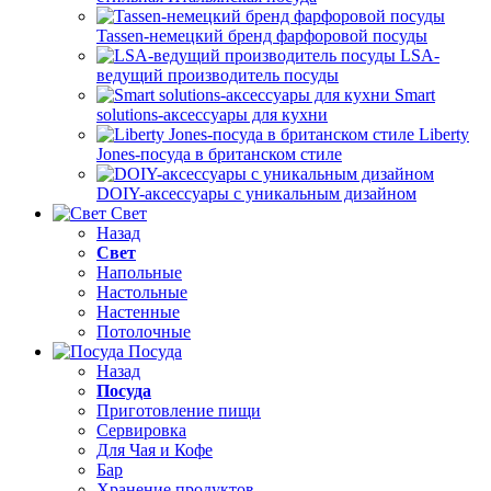
Tassen-немецкий бренд фарфоровой посуды
LSA-
ведущий производитель посуды
Smart
solutions-аксессуары для кухни
Liberty
Jones-посуда в британском стиле
DOIY-аксессуары с уникальным дизайном
Свет
Назад
Свет
Напольные
Настольные
Настенные
Потолочные
Посуда
Назад
Посуда
Приготовление пищи
Сервировка
Для Чая и Кофе
Бар
Хранение продуктов