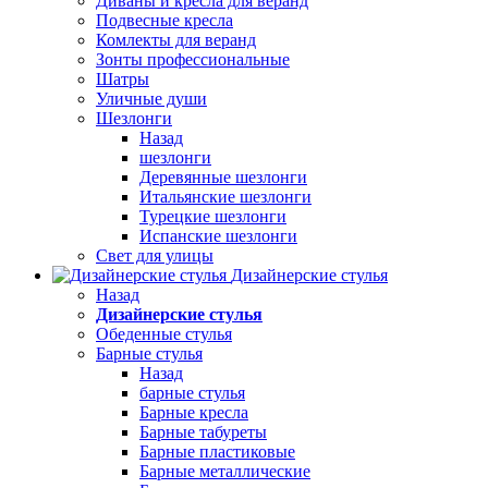
Диваны и кресла для веранд
Подвесные кресла
Комлекты для веранд
Зонты профессиональные
Шатры
Уличные души
Шезлонги
Назад
шезлонги
Деревянные шезлонги
Итальянские шезлонги
Турецкие шезлонги
Испанские шезлонги
Свет для улицы
Дизайнерские стулья
Назад
Дизайнерские стулья
Обеденные стулья
Барные стулья
Назад
барные стулья
Барные кресла
Барные табуреты
Барные пластиковые
Барные металлические