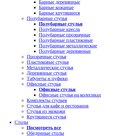
Барные деревянные
Барные кожаные
Барные крутящиеся
Полубарные стулья
Полубарные стулья
Полубарные кресла
Полубарные прозрачные
Полубарные пластиковые
Полубарные металлические
Полубарные деревянные
Прозрачные стулья
Пластиковые стулья
Металлические стулья
Деревянные стулья
Табуреты и пуфики
Офисные стулья
Офисные стулья
Офисные стулья на колесиках
Комплекты стульев
Стулья для кафе и ресторанов
Стулья из экокожи
Крутящиеся стулья
Столы
Посмотреть все
Обеденные столы