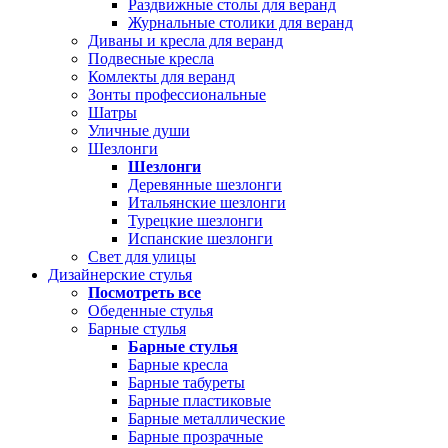
Раздвижные столы для веранд
Журнальные столики для веранд
Диваны и кресла для веранд
Подвесные кресла
Комлекты для веранд
Зонты профессиональные
Шатры
Уличные души
Шезлонги
Шезлонги
Деревянные шезлонги
Итальянские шезлонги
Турецкие шезлонги
Испанские шезлонги
Свет для улицы
Дизайнерские стулья
Посмотреть все
Обеденные стулья
Барные стулья
Барные стулья
Барные кресла
Барные табуреты
Барные пластиковые
Барные металлические
Барные прозрачные