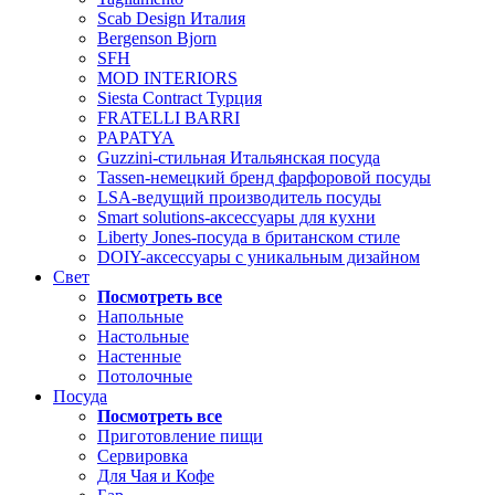
Scab Design Италия
Bergenson Bjorn
SFH
MOD INTERIORS
Siesta Contract Турция
FRATELLI BARRI
PAPATYA
Guzzini-стильная Итальянская посуда
Tassen-немецкий бренд фарфоровой посуды
LSA-ведущий производитель посуды
Smart solutions-аксессуары для кухни
Liberty Jones-посуда в британском стиле
DOIY-аксессуары с уникальным дизайном
Свет
Посмотреть все
Напольные
Настольные
Настенные
Потолочные
Посуда
Посмотреть все
Приготовление пищи
Сервировка
Для Чая и Кофе