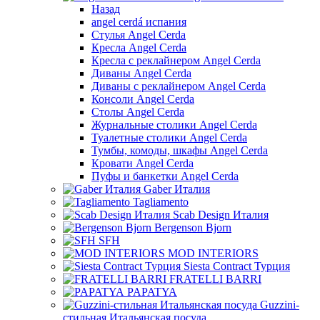
Назад
angel cerdá испания
Стулья Angel Cerda
Кресла Angel Cerda
Кресла с реклайнером Angel Cerda
Диваны Angel Cerda
Диваны с реклайнером Angel Cerda
Консоли Angel Cerda
Столы Angel Cerda
Журнальные столики Angel Cerda
Туалетные столики Angel Cerda
Тумбы, комоды, шкафы Angel Cerda
Кровати Angel Cerda
Пуфы и банкетки Angel Cerda
Gaber Италия
Tagliamento
Scab Design Италия
Bergenson Bjorn
SFH
MOD INTERIORS
Siesta Contract Турция
FRATELLI BARRI
PAPATYA
Guzzini-
стильная Итальянская посуда