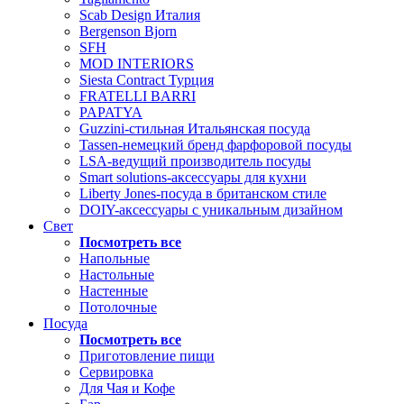
Scab Design Италия
Bergenson Bjorn
SFH
MOD INTERIORS
Siesta Contract Турция
FRATELLI BARRI
PAPATYA
Guzzini-стильная Итальянская посуда
Tassen-немецкий бренд фарфоровой посуды
LSA-ведущий производитель посуды
Smart solutions-аксессуары для кухни
Liberty Jones-посуда в британском стиле
DOIY-аксессуары с уникальным дизайном
Свет
Посмотреть все
Напольные
Настольные
Настенные
Потолочные
Посуда
Посмотреть все
Приготовление пищи
Сервировка
Для Чая и Кофе