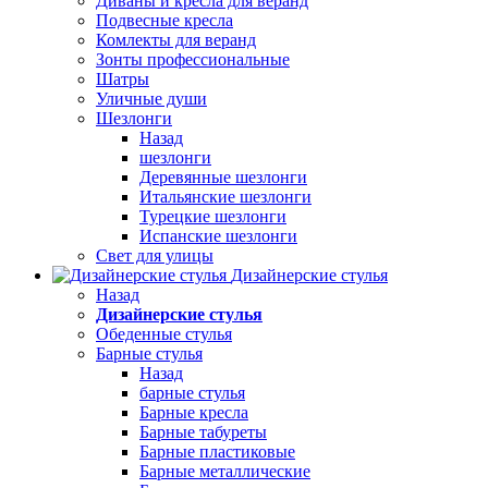
Диваны и кресла для веранд
Подвесные кресла
Комлекты для веранд
Зонты профессиональные
Шатры
Уличные души
Шезлонги
Назад
шезлонги
Деревянные шезлонги
Итальянские шезлонги
Турецкие шезлонги
Испанские шезлонги
Свет для улицы
Дизайнерские стулья
Назад
Дизайнерские стулья
Обеденные стулья
Барные стулья
Назад
барные стулья
Барные кресла
Барные табуреты
Барные пластиковые
Барные металлические