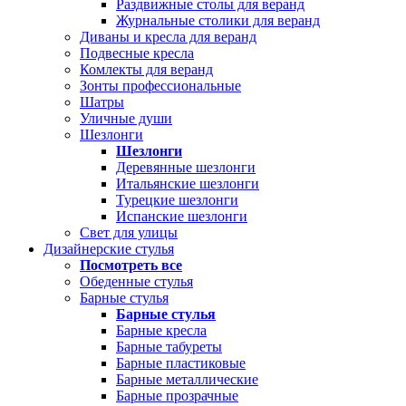
Раздвижные столы для веранд
Журнальные столики для веранд
Диваны и кресла для веранд
Подвесные кресла
Комлекты для веранд
Зонты профессиональные
Шатры
Уличные души
Шезлонги
Шезлонги
Деревянные шезлонги
Итальянские шезлонги
Турецкие шезлонги
Испанские шезлонги
Свет для улицы
Дизайнерские стулья
Посмотреть все
Обеденные стулья
Барные стулья
Барные стулья
Барные кресла
Барные табуреты
Барные пластиковые
Барные металлические
Барные прозрачные