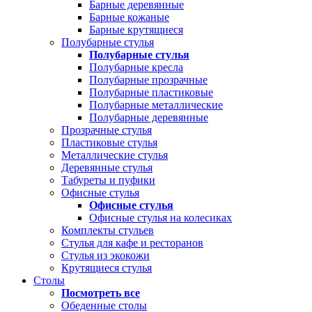
Барные деревянные
Барные кожаные
Барные крутящиеся
Полубарные стулья
Полубарные стулья
Полубарные кресла
Полубарные прозрачные
Полубарные пластиковые
Полубарные металлические
Полубарные деревянные
Прозрачные стулья
Пластиковые стулья
Металлические стулья
Деревянные стулья
Табуреты и пуфики
Офисные стулья
Офисные стулья
Офисные стулья на колесиках
Комплекты стульев
Стулья для кафе и ресторанов
Стулья из экокожи
Крутящиеся стулья
Столы
Посмотреть все
Обеденные столы