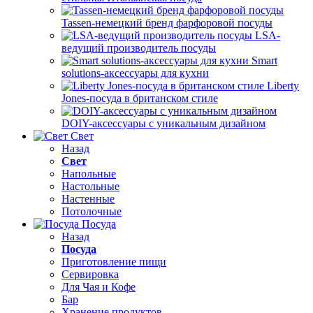
Tassen-немецкий бренд фарфоровой посуды
LSA-
ведущий производитель посуды
Smart
solutions-аксессуары для кухни
Liberty
Jones-посуда в британском стиле
DOIY-аксессуары с уникальным дизайном
Свет
Назад
Свет
Напольные
Настольные
Настенные
Потолочные
Посуда
Назад
Посуда
Приготовление пищи
Сервировка
Для Чая и Кофе
Бар
Хранение продуктов