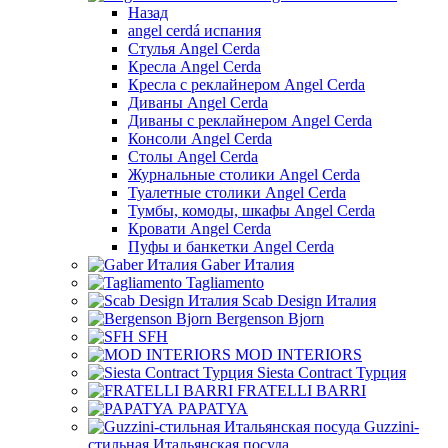
Назад
angel cerdá испания
Стулья Angel Cerda
Кресла Angel Cerda
Кресла с реклайнером Angel Cerda
Диваны Angel Cerda
Диваны с реклайнером Angel Cerda
Консоли Angel Cerda
Столы Angel Cerda
Журнальные столики Angel Cerda
Туалетные столики Angel Cerda
Тумбы, комоды, шкафы Angel Cerda
Кровати Angel Cerda
Пуфы и банкетки Angel Cerda
Gaber Италия
Tagliamento
Scab Design Италия
Bergenson Bjorn
SFH
MOD INTERIORS
Siesta Contract Турция
FRATELLI BARRI
PAPATYA
Guzzini-
стильная Итальянская посуда