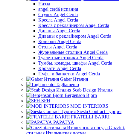
Назад
angel cerdá испания
Стулья Angel Cerda
Кресла Angel Cerda
Кресла с реклайнером Angel Cerda
Диваны Angel Cerda
Диваны с реклайнером Angel Cerda
Консоли Angel Cerda
Столы Angel Cerda
Журнальные столики Angel Cerda
Туалетные столики Angel Cerda
Тумбы, комоды, шкафы Angel Cerda
Кровати Angel Cerda
Пуфы и банкетки Angel Cerda
Gaber Италия
Tagliamento
Scab Design Италия
Bergenson Bjorn
SFH
MOD INTERIORS
Siesta Contract Турция
FRATELLI BARRI
PAPATYA
Guzzini-
стильная Итальянская посуда