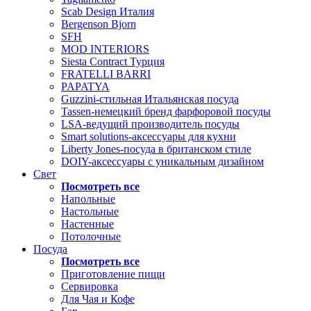
Scab Design Италия
Bergenson Bjorn
SFH
MOD INTERIORS
Siesta Contract Турция
FRATELLI BARRI
PAPATYA
Guzzini-стильная Итальянская посуда
Tassen-немецкий бренд фарфоровой посуды
LSA-ведущий производитель посуды
Smart solutions-аксессуары для кухни
Liberty Jones-посуда в британском стиле
DOIY-аксессуары с уникальным дизайном
Свет
Посмотреть все
Напольные
Настольные
Настенные
Потолочные
Посуда
Посмотреть все
Приготовление пищи
Сервировка
Для Чая и Кофе