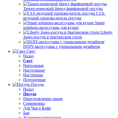
Tassen-немецкий бренд фарфоровой посуды
LSA-
ведущий производитель посуды
Smart
solutions-аксессуары для кухни
Liberty
Jones-посуда в британском стиле
DOIY-аксессуары с уникальным дизайном
Свет
Назад
Свет
Напольные
Настольные
Настенные
Потолочные
Посуда
Назад
Посуда
Приготовление пищи
Сервировка
Для Чая и Кофе
Бар
Хранение продуктов