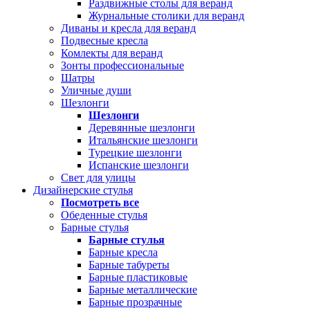
Раздвижные столы для веранд
Журнальные столики для веранд
Диваны и кресла для веранд
Подвесные кресла
Комлекты для веранд
Зонты профессиональные
Шатры
Уличные души
Шезлонги
Шезлонги
Деревянные шезлонги
Итальянские шезлонги
Турецкие шезлонги
Испанские шезлонги
Свет для улицы
Дизайнерские стулья
Посмотреть все
Обеденные стулья
Барные стулья
Барные стулья
Барные кресла
Барные табуреты
Барные пластиковые
Барные металлические
Барные прозрачные