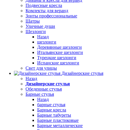
Диваны и кресла для веранд
Подвесные кресла
Комлекты для веранд
Зонты профессиональные
Шатры
Уличные души
Шезлонги
Назад
шезлонги
Деревянные шезлонги
Итальянские шезлонги
Турецкие шезлонги
Испанские шезлонги
Свет для улицы
Дизайнерские стулья
Назад
Дизайнерские стулья
Обеденные стулья
Барные стулья
Назад
барные стулья
Барные кресла
Барные табуреты
Барные пластиковые
Барные металлические