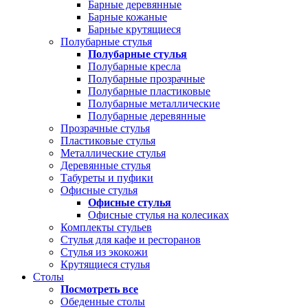
Барные деревянные
Барные кожаные
Барные крутящиеся
Полубарные стулья
Полубарные стулья
Полубарные кресла
Полубарные прозрачные
Полубарные пластиковые
Полубарные металлические
Полубарные деревянные
Прозрачные стулья
Пластиковые стулья
Металлические стулья
Деревянные стулья
Табуреты и пуфики
Офисные стулья
Офисные стулья
Офисные стулья на колесиках
Комплекты стульев
Стулья для кафе и ресторанов
Стулья из экокожи
Крутящиеся стулья
Столы
Посмотреть все
Обеденные столы