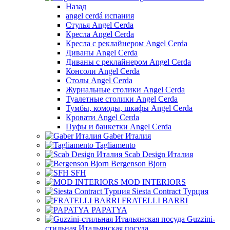
Назад
angel cerdá испания
Стулья Angel Cerda
Кресла Angel Cerda
Кресла с реклайнером Angel Cerda
Диваны Angel Cerda
Диваны с реклайнером Angel Cerda
Консоли Angel Cerda
Столы Angel Cerda
Журнальные столики Angel Cerda
Туалетные столики Angel Cerda
Тумбы, комоды, шкафы Angel Cerda
Кровати Angel Cerda
Пуфы и банкетки Angel Cerda
Gaber Италия
Tagliamento
Scab Design Италия
Bergenson Bjorn
SFH
MOD INTERIORS
Siesta Contract Турция
FRATELLI BARRI
PAPATYA
Guzzini-
стильная Итальянская посуда