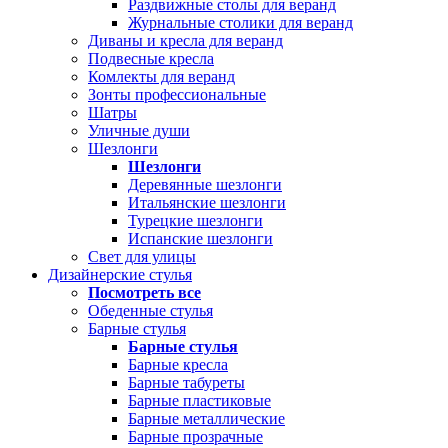
Раздвижные столы для веранд
Журнальные столики для веранд
Диваны и кресла для веранд
Подвесные кресла
Комлекты для веранд
Зонты профессиональные
Шатры
Уличные души
Шезлонги
Шезлонги
Деревянные шезлонги
Итальянские шезлонги
Турецкие шезлонги
Испанские шезлонги
Свет для улицы
Дизайнерские стулья
Посмотреть все
Обеденные стулья
Барные стулья
Барные стулья
Барные кресла
Барные табуреты
Барные пластиковые
Барные металлические
Барные прозрачные