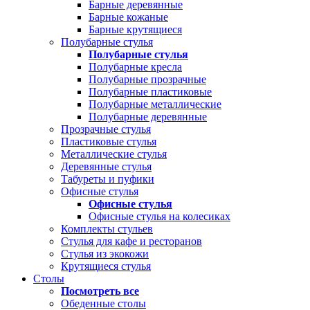
Барные деревянные
Барные кожаные
Барные крутящиеся
Полубарные стулья
Полубарные стулья
Полубарные кресла
Полубарные прозрачные
Полубарные пластиковые
Полубарные металлические
Полубарные деревянные
Прозрачные стулья
Пластиковые стулья
Металлические стулья
Деревянные стулья
Табуреты и пуфики
Офисные стулья
Офисные стулья
Офисные стулья на колесиках
Комплекты стульев
Стулья для кафе и ресторанов
Стулья из экокожи
Крутящиеся стулья
Столы
Посмотреть все
Обеденные столы