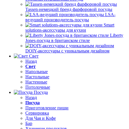
Tassen-немецкий бренд фарфоровой посуды
LSA-
ведущий производитель посуды
Smart
solutions-аксессуары для кухни
Liberty
Jones-посуда в британском стиле
DOIY-аксессуары с уникальным дизайном
Свет
Назад
Свет
Напольные
Настольные
Настенные
Потолочные
Посуда
Назад
Посуда
Приготовление пищи
Сервировка
Для Чая и Кофе
Бар
Хранение продуктов