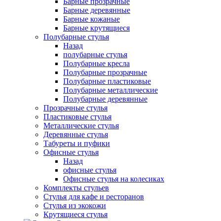
Барные прозрачные
Барные деревянные
Барные кожаные
Барные крутящиеся
Полубарные стулья
Назад
полубарные стулья
Полубарные кресла
Полубарные прозрачные
Полубарные пластиковые
Полубарные металлические
Полубарные деревянные
Прозрачные стулья
Пластиковые стулья
Металлические стулья
Деревянные стулья
Табуреты и пуфики
Офисные стулья
Назад
офисные стулья
Офисные стулья на колесиках
Комплекты стульев
Стулья для кафе и ресторанов
Стулья из экокожи
Крутящиеся стулья