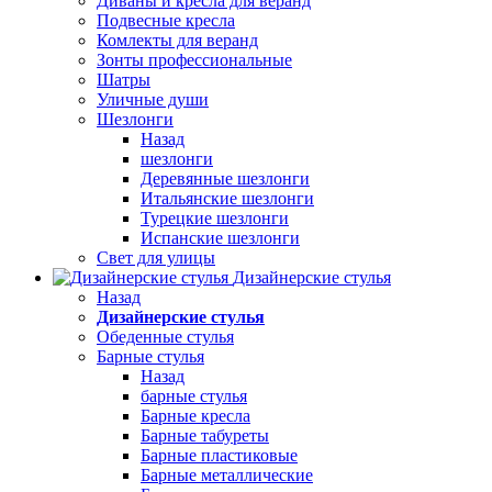
Диваны и кресла для веранд
Подвесные кресла
Комлекты для веранд
Зонты профессиональные
Шатры
Уличные души
Шезлонги
Назад
шезлонги
Деревянные шезлонги
Итальянские шезлонги
Турецкие шезлонги
Испанские шезлонги
Свет для улицы
Дизайнерские стулья
Назад
Дизайнерские стулья
Обеденные стулья
Барные стулья
Назад
барные стулья
Барные кресла
Барные табуреты
Барные пластиковые
Барные металлические