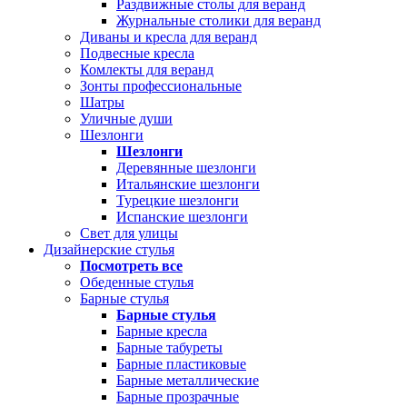
Раздвижные столы для веранд
Журнальные столики для веранд
Диваны и кресла для веранд
Подвесные кресла
Комлекты для веранд
Зонты профессиональные
Шатры
Уличные души
Шезлонги
Шезлонги
Деревянные шезлонги
Итальянские шезлонги
Турецкие шезлонги
Испанские шезлонги
Свет для улицы
Дизайнерские стулья
Посмотреть все
Обеденные стулья
Барные стулья
Барные стулья
Барные кресла
Барные табуреты
Барные пластиковые
Барные металлические
Барные прозрачные