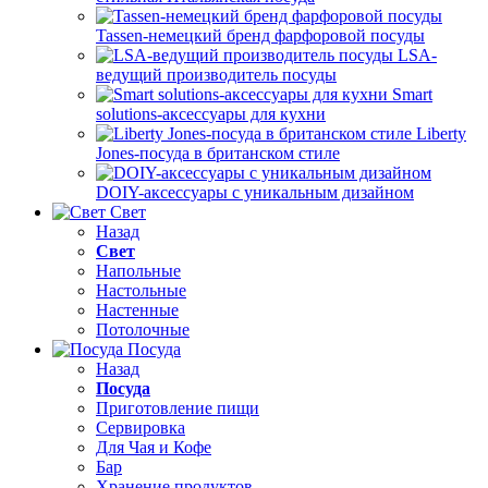
Tassen-немецкий бренд фарфоровой посуды
LSA-
ведущий производитель посуды
Smart
solutions-аксессуары для кухни
Liberty
Jones-посуда в британском стиле
DOIY-аксессуары с уникальным дизайном
Свет
Назад
Свет
Напольные
Настольные
Настенные
Потолочные
Посуда
Назад
Посуда
Приготовление пищи
Сервировка
Для Чая и Кофе
Бар
Хранение продуктов