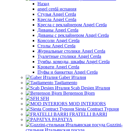
Назад
angel cerdá испания
Стулья Angel Cerda
Кресла Angel Cerda
Кресла с реклайнером Angel Cerda
Диваны Angel Cerda
Диваны с реклайнером Angel Cerda
Консоли Angel Cerda
Столы Angel Cerda
Журнальные столики Angel Cerda
Туалетные столики Angel Cerda
Тумбы, комоды, шкафы Angel Cerda
Кровати Angel Cerda
Пуфы и банкетки Angel Cerda
Gaber Италия
Tagliamento
Scab Design Италия
Bergenson Bjorn
SFH
MOD INTERIORS
Siesta Contract Турция
FRATELLI BARRI
PAPATYA
Guzzini-
стильная Итальянская посуда