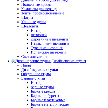
Диваны и кресла для веранд
Подвесные кресла
Комлекты для веранд
Зонты профессиональные
Шатры
Уличные души
Шезлонги
Назад
шезлонги
Деревянные шезлонги
Итальянские шезлонги
Турецкие шезлонги
Испанские шезлонги
Свет для улицы
Дизайнерские стулья
Назад
Дизайнерские стулья
Обеденные стулья
Барные стулья
Назад
барные стулья
Барные кресла
Барные табуреты
Барные пластиковые
Барные металлические