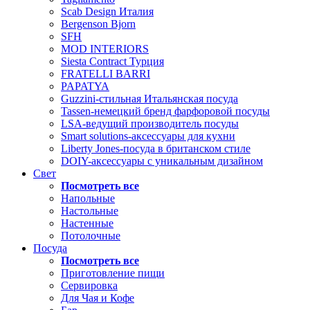
Scab Design Италия
Bergenson Bjorn
SFH
MOD INTERIORS
Siesta Contract Турция
FRATELLI BARRI
PAPATYA
Guzzini-стильная Итальянская посуда
Tassen-немецкий бренд фарфоровой посуды
LSA-ведущий производитель посуды
Smart solutions-аксессуары для кухни
Liberty Jones-посуда в британском стиле
DOIY-аксессуары с уникальным дизайном
Свет
Посмотреть все
Напольные
Настольные
Настенные
Потолочные
Посуда
Посмотреть все
Приготовление пищи
Сервировка
Для Чая и Кофе