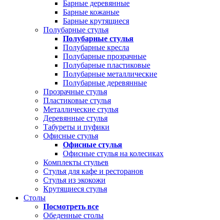
Барные деревянные
Барные кожаные
Барные крутящиеся
Полубарные стулья
Полубарные стулья
Полубарные кресла
Полубарные прозрачные
Полубарные пластиковые
Полубарные металлические
Полубарные деревянные
Прозрачные стулья
Пластиковые стулья
Металлические стулья
Деревянные стулья
Табуреты и пуфики
Офисные стулья
Офисные стулья
Офисные стулья на колесиках
Комплекты стульев
Стулья для кафе и ресторанов
Стулья из экокожи
Крутящиеся стулья
Столы
Посмотреть все
Обеденные столы