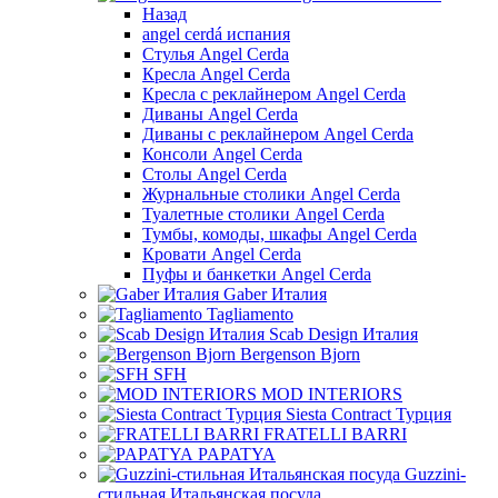
Назад
angel cerdá испания
Стулья Angel Cerda
Кресла Angel Cerda
Кресла с реклайнером Angel Cerda
Диваны Angel Cerda
Диваны с реклайнером Angel Cerda
Консоли Angel Cerda
Столы Angel Cerda
Журнальные столики Angel Cerda
Туалетные столики Angel Cerda
Тумбы, комоды, шкафы Angel Cerda
Кровати Angel Cerda
Пуфы и банкетки Angel Cerda
Gaber Италия
Tagliamento
Scab Design Италия
Bergenson Bjorn
SFH
MOD INTERIORS
Siesta Contract Турция
FRATELLI BARRI
PAPATYA
Guzzini-
стильная Итальянская посуда