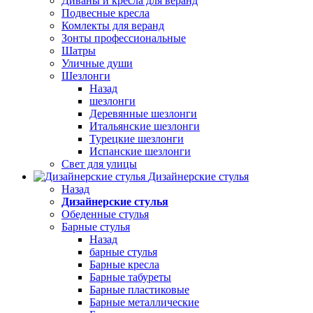
Диваны и кресла для веранд
Подвесные кресла
Комлекты для веранд
Зонты профессиональные
Шатры
Уличные души
Шезлонги
Назад
шезлонги
Деревянные шезлонги
Итальянские шезлонги
Турецкие шезлонги
Испанские шезлонги
Свет для улицы
Дизайнерские стулья
Назад
Дизайнерские стулья
Обеденные стулья
Барные стулья
Назад
барные стулья
Барные кресла
Барные табуреты
Барные пластиковые
Барные металлические