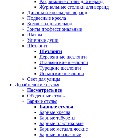
Раздвижные столы для веранд
Журнальные столики для веранд
Диваны и кресла для веранд
Подвесные кресла
Комлекты для веранд
Зонты профессиональные
Шатры
Уличные души
Шезлонги
Шезлонги
Деревянные шезлонги
Итальянские шезлонги
Турецкие шезлонги
Испанские шезлонги
Свет для улицы
Дизайнерские стулья
Посмотреть все
Обеденные стулья
Барные стулья
Барные стулья
Барные кресла
Барные табуреты
Барные пластиковые
Барные металлические
Барные прозрачные