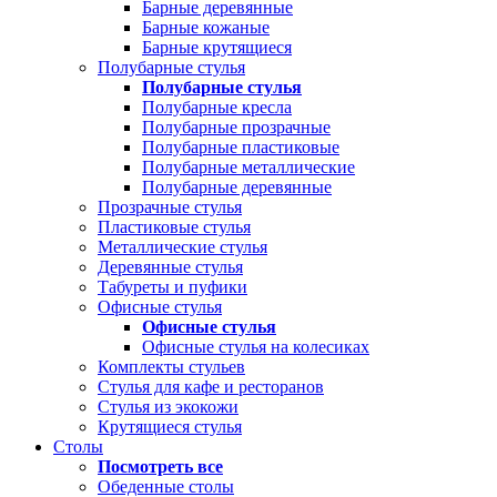
Барные деревянные
Барные кожаные
Барные крутящиеся
Полубарные стулья
Полубарные стулья
Полубарные кресла
Полубарные прозрачные
Полубарные пластиковые
Полубарные металлические
Полубарные деревянные
Прозрачные стулья
Пластиковые стулья
Металлические стулья
Деревянные стулья
Табуреты и пуфики
Офисные стулья
Офисные стулья
Офисные стулья на колесиках
Комплекты стульев
Стулья для кафе и ресторанов
Стулья из экокожи
Крутящиеся стулья
Столы
Посмотреть все
Обеденные столы