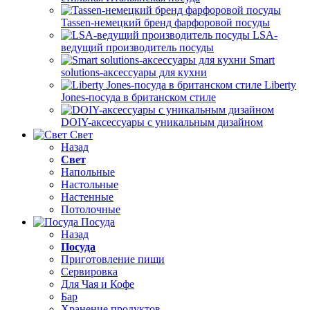
Tassen-немецкий бренд фарфоровой посуды
LSA-
ведущий производитель посуды
Smart
solutions-аксессуары для кухни
Liberty
Jones-посуда в британском стиле
DOIY-аксессуары с уникальным дизайном
Свет
Назад
Свет
Напольные
Настольные
Настенные
Потолочные
Посуда
Назад
Посуда
Приготовление пищи
Сервировка
Для Чая и Кофе
Бар
Хранение продуктов