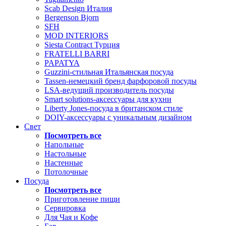
Scab Design Италия
Bergenson Bjorn
SFH
MOD INTERIORS
Siesta Contract Турция
FRATELLI BARRI
PAPATYA
Guzzini-стильная Итальянская посуда
Tassen-немецкий бренд фарфоровой посуды
LSA-ведущий производитель посуды
Smart solutions-аксессуары для кухни
Liberty Jones-посуда в британском стиле
DOIY-аксессуары с уникальным дизайном
Свет
Посмотреть все
Напольные
Настольные
Настенные
Потолочные
Посуда
Посмотреть все
Приготовление пищи
Сервировка
Для Чая и Кофе