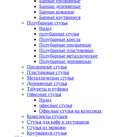
Барные прозрачные
Барные деревянные
Барные кожаные
Барные крутящиеся
Полубарные стулья
Назад
полубарные стулья
Полубарные кресла
Полубарные прозрачные
Полубарные пластиковые
Полубарные металлические
Полубарные деревянные
Прозрачные стулья
Пластиковые стулья
Металлические стулья
Деревянные стулья
Табуреты и пуфики
Офисные стулья
Назад
офисные стулья
Офисные стулья на колесиках
Комплекты стульев
Стулья для кафе и ресторанов
Стулья из экокожи
Крутящиеся стулья