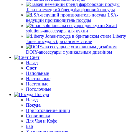
Tassen-немецкий бренд фарфоровой посуды
LSA-
ведущий производитель посуды
Smart
solutions-аксессуары для кухни
Liberty
Jones-посуда в британском стиле
DOIY-аксессуары с уникальным дизайном
Свет
Назад
Свет
Напольные
Настольные
Настенные
Потолочные
Посуда
Назад
Посуда
Приготовление пищи
Сервировка
Для Чая и Кофе
Бар
Хранение продуктов