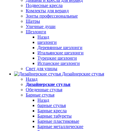
Диваны и кресла для веранд
Подвесные кресла
Комлекты для веранд
Зонты профессиональные
Шатры
Уличные души
Шезлонги
Назад
шезлонги
Деревянные шезлонги
Итальянские шезлонги
Турецкие шезлонги
Испанские шезлонги
Свет для улицы
Дизайнерские стулья
Назад
Дизайнерские стулья
Обеденные стулья
Барные стулья
Назад
барные стулья
Барные кресла
Барные табуреты
Барные пластиковые
Барные металлические