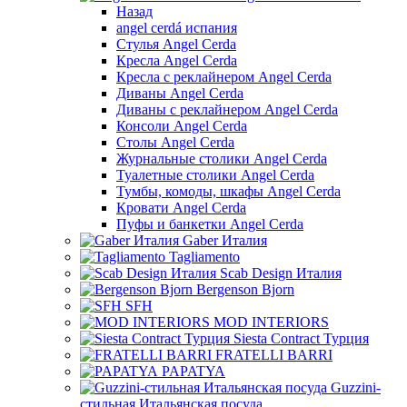
Назад
angel cerdá испания
Стулья Angel Cerda
Кресла Angel Cerda
Кресла с реклайнером Angel Cerda
Диваны Angel Cerda
Диваны с реклайнером Angel Cerda
Консоли Angel Cerda
Столы Angel Cerda
Журнальные столики Angel Cerda
Туалетные столики Angel Cerda
Тумбы, комоды, шкафы Angel Cerda
Кровати Angel Cerda
Пуфы и банкетки Angel Cerda
Gaber Италия
Tagliamento
Scab Design Италия
Bergenson Bjorn
SFH
MOD INTERIORS
Siesta Contract Турция
FRATELLI BARRI
PAPATYA
Guzzini-
стильная Итальянская посуда