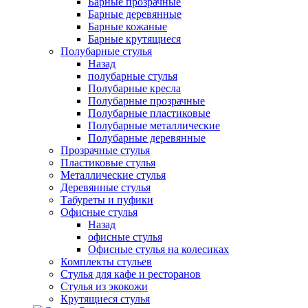
Барные прозрачные
Барные деревянные
Барные кожаные
Барные крутящиеся
Полубарные стулья
Назад
полубарные стулья
Полубарные кресла
Полубарные прозрачные
Полубарные пластиковые
Полубарные металлические
Полубарные деревянные
Прозрачные стулья
Пластиковые стулья
Металлические стулья
Деревянные стулья
Табуреты и пуфики
Офисные стулья
Назад
офисные стулья
Офисные стулья на колесиках
Комплекты стульев
Стулья для кафе и ресторанов
Стулья из экокожи
Крутящиеся стулья