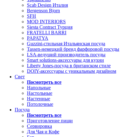
Scab Design Италия
Bergenson Bjorn
SFH
MOD INTERIORS
Siesta Contract Турция
FRATELLI BARRI
PAPATYA
Guzzini-стильная Итальянская посуда
Tassen-немецкий бренд фарфоровой посуды
LSA-ведущий производитель посуды
Smart solutions-аксессуары для кухни
Liberty Jones-посуда в британском стиле
DOIY-аксессуары с уникальным дизайном
Свет
Посмотреть все
Напольные
Настольные
Настенные
Потолочные
Посуда
Посмотреть все
Приготовление пищи
Сервировка
Для Чая и Кофе