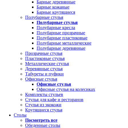
Барные деревянные
Барные кожаные
Барные крутящиеся
Полубарные стулья
Полубарные стулья
Полубарные кресла
Полубарные прозрачные
Полубарные пластиковые
Полубарные металлические
Полубарные деревянные
Прозрачные стулья
Пластиковые стулья
Металлические стулья
Деревянные стулья
Табуреты и пуфики
Офисные стулья
Офисные стулья
Офисные стулья на колесиках
Комплекты стульев
Стулья для кафе и ресторанов
Стулья из экокожи
Крутящиеся стулья
Столы
Посмотреть все
Обеденные столы