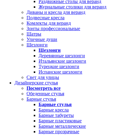
Раздвижные столы для веранд
Журнальные столики для веранд
Диваны и кресла для веранд
Подвесные кресла
Комлекты для веранд
Зонты профессиональные
Шатры
Уличные души
Шезлонги
Шезлонги
Деревянные шезлонги
Итальянские шезлонги
Турецкие шезлонги
Испанские шезлонги
Свет для улицы
Дизайнерские стулья
Посмотреть все
Обеденные стулья
Барные стулья
Барные стулья
Барные кресла
Барные табуреты
Барные пластиковые
Барные металлические
Барные прозрачные