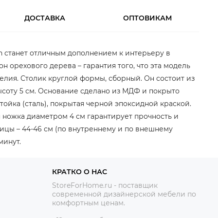
ДОСТАВКА
ОПТОВИКАМ
in станет отличным дополнением к интерьеру в
орехового дерева – гарантия того, что эта модель
елия. Столик круглой формы, сборный. Он состоит из
соту 5 см. Основание сделано из МДФ и покрыто
ойка (сталь), покрытая черной эпоксидной краской.
 ножка диаметром 4 см гарантирует прочность и
ицы – 44-46 см (по внутреннему и по внешнему
минут.
КРАТКО О НАС
StoreForHome.ru - поставщик
современной дизайнерской мебели по
комфортным ценам.