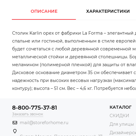
ОПИСАНИЕ
ХАРАКТЕРИСТИКИ
Столик Karlin орех от фабрики La Forma – элегантный
спальне или гостиной, выполненным в стиле европейс
будет сочетаться с любой деревянной современной ме
металлической стойки и деревянной столешницы. Бор
меламином (полимерной пленкой) для защиты от влаг
Дисковое основание диаметром 35 см обеспечивает с
надежность при высоких весовых нагрузках (максимал
контуру); высота – 51 см. Вес – 4,6 кг. Потребуется не
8-800-775-37-81
КАТАЛОГ
Заказать звонок
СКИДКИ
mail@storeforhome.ru
Для улицы
Дизайнерск