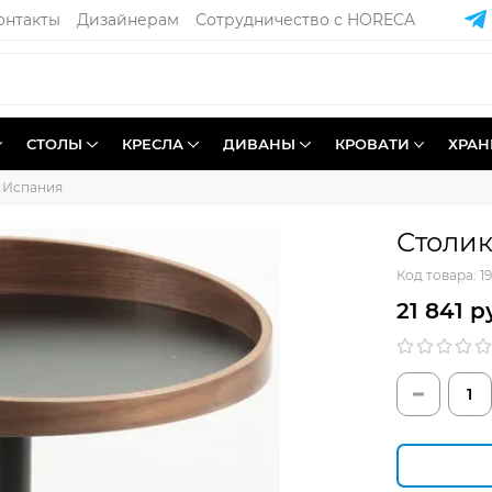
онтакты
Дизайнерам
Сотрудничество с HORECA
СТОЛЫ
КРЕСЛА
ДИВАНЫ
КРОВАТИ
ХРАН
х Испания
Столик
Код товара:
1
21 841 р