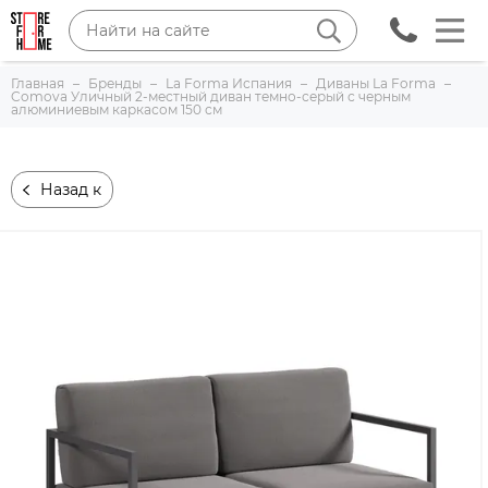
Главная
Бренды
La Forma Испания
Диваны La Forma
Comova Уличный 2-местный диван темно-серый с черным
алюминиевым каркасом 150 см
Назад к