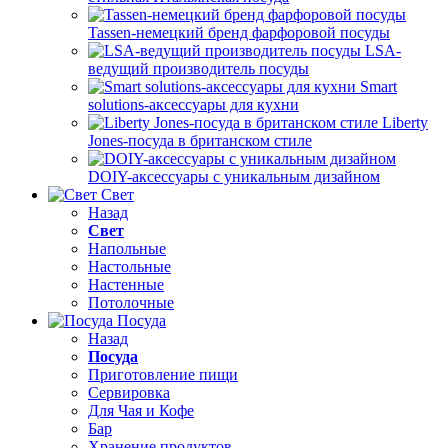
Tassen-немецкий бренд фарфоровой посуды
LSA-
ведущий производитель посуды
Smart
solutions-аксессуары для кухни
Liberty
Jones-посуда в британском стиле
DOIY-аксессуары с уникальным дизайном
Свет
Назад
Свет
Напольные
Настольные
Настенные
Потолочные
Посуда
Назад
Посуда
Приготовление пищи
Сервировка
Для Чая и Кофе
Бар
Хранение продуктов