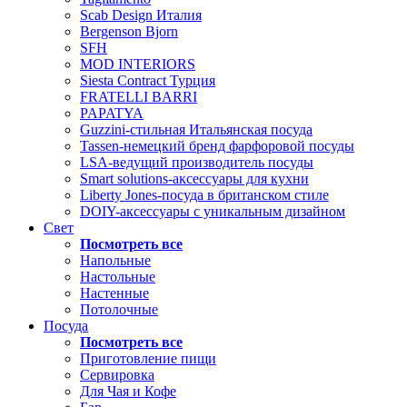
Scab Design Италия
Bergenson Bjorn
SFH
MOD INTERIORS
Siesta Contract Турция
FRATELLI BARRI
PAPATYA
Guzzini-стильная Итальянская посуда
Tassen-немецкий бренд фарфоровой посуды
LSA-ведущий производитель посуды
Smart solutions-аксессуары для кухни
Liberty Jones-посуда в британском стиле
DOIY-аксессуары с уникальным дизайном
Свет
Посмотреть все
Напольные
Настольные
Настенные
Потолочные
Посуда
Посмотреть все
Приготовление пищи
Сервировка
Для Чая и Кофе