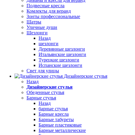
Диваны и кресла для веранд
Подвесные кресла
Комлекты для веранд
Зонты профессиональные
Шатры
Уличные души
Шезлонги
Назад
шезлонги
Деревянные шезлонги
Итальянские шезлонги
Турецкие шезлонги
Испанские шезлонги
Свет для улицы
Дизайнерские стулья
Назад
Дизайнерские стулья
Обеденные стулья
Барные стулья
Назад
барные стулья
Барные кресла
Барные табуреты
Барные пластиковые
Барные металлические