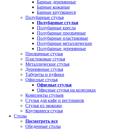
Барные деревянные
Барные кожаные
Барные крутящиеся
Полубарные стулья
Полубарные стулья
Полубарные кресла
Полубарные прозрачные
Полубарные пластиковые
Полубарные металлические
Полубарные деревянные
Прозрачные стулья
Пластиковые стулья
Металлические стулья
Деревянные стулья
Табуреты и пуфики
Офисные стулья
Офисные стулья
Офисные стулья на колесиках
Комплекты стульев
Стулья для кафе и ресторанов
Стулья из экокожи
Крутящиеся стулья
Столы
Посмотреть все
Обеденные столы