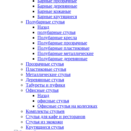
Барные прозрачные
Барные деревянные
Барные кожаные
Барные крутящиеся
Полубарные стулья
Назад
полубарные стулья
Полубарные кресла
Полубарные прозрачные
Полубарные пластиковые
Полубарные металлические
Полубарные деревянные
Прозрачные стулья
Пластиковые стулья
Металлические стулья
Деревянные стулья
Табуреты и пуфики
Офисные стулья
Назад
офисные стулья
Офисные стулья на колесиках
Комплекты стульев
Стулья для кафе и ресторанов
Стулья из экокожи
Крутящиеся стулья