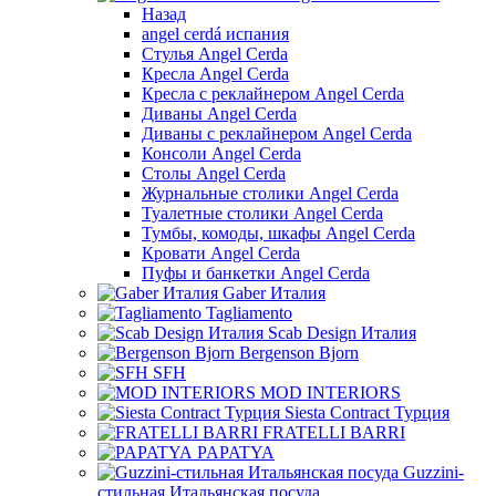
Назад
angel cerdá испания
Стулья Angel Cerda
Кресла Angel Cerda
Кресла с реклайнером Angel Cerda
Диваны Angel Cerda
Диваны с реклайнером Angel Cerda
Консоли Angel Cerda
Столы Angel Cerda
Журнальные столики Angel Cerda
Туалетные столики Angel Cerda
Тумбы, комоды, шкафы Angel Cerda
Кровати Angel Cerda
Пуфы и банкетки Angel Cerda
Gaber Италия
Tagliamento
Scab Design Италия
Bergenson Bjorn
SFH
MOD INTERIORS
Siesta Contract Турция
FRATELLI BARRI
PAPATYA
Guzzini-
стильная Итальянская посуда