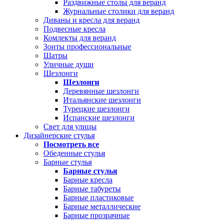
Раздвижные столы для веранд
Журнальные столики для веранд
Диваны и кресла для веранд
Подвесные кресла
Комлекты для веранд
Зонты профессиональные
Шатры
Уличные души
Шезлонги
Шезлонги
Деревянные шезлонги
Итальянские шезлонги
Турецкие шезлонги
Испанские шезлонги
Свет для улицы
Дизайнерские стулья
Посмотреть все
Обеденные стулья
Барные стулья
Барные стулья
Барные кресла
Барные табуреты
Барные пластиковые
Барные металлические
Барные прозрачные