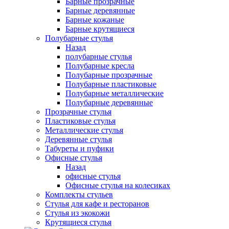
Барные прозрачные
Барные деревянные
Барные кожаные
Барные крутящиеся
Полубарные стулья
Назад
полубарные стулья
Полубарные кресла
Полубарные прозрачные
Полубарные пластиковые
Полубарные металлические
Полубарные деревянные
Прозрачные стулья
Пластиковые стулья
Металлические стулья
Деревянные стулья
Табуреты и пуфики
Офисные стулья
Назад
офисные стулья
Офисные стулья на колесиках
Комплекты стульев
Стулья для кафе и ресторанов
Стулья из экокожи
Крутящиеся стулья