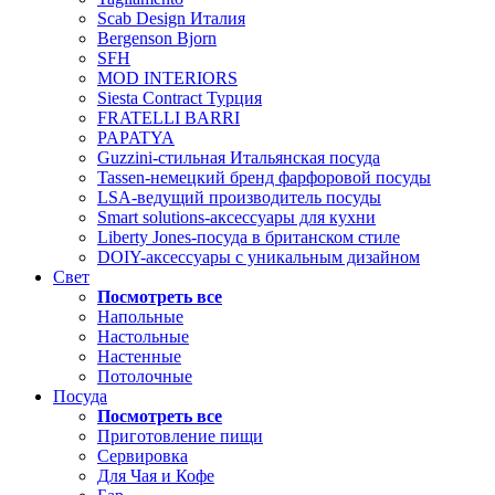
Scab Design Италия
Bergenson Bjorn
SFH
MOD INTERIORS
Siesta Contract Турция
FRATELLI BARRI
PAPATYA
Guzzini-стильная Итальянская посуда
Tassen-немецкий бренд фарфоровой посуды
LSA-ведущий производитель посуды
Smart solutions-аксессуары для кухни
Liberty Jones-посуда в британском стиле
DOIY-аксессуары с уникальным дизайном
Свет
Посмотреть все
Напольные
Настольные
Настенные
Потолочные
Посуда
Посмотреть все
Приготовление пищи
Сервировка
Для Чая и Кофе