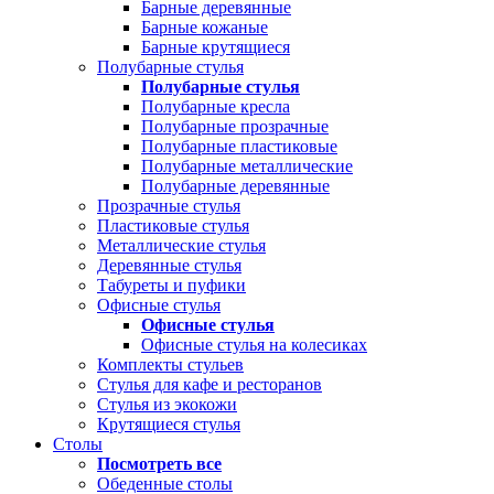
Барные деревянные
Барные кожаные
Барные крутящиеся
Полубарные стулья
Полубарные стулья
Полубарные кресла
Полубарные прозрачные
Полубарные пластиковые
Полубарные металлические
Полубарные деревянные
Прозрачные стулья
Пластиковые стулья
Металлические стулья
Деревянные стулья
Табуреты и пуфики
Офисные стулья
Офисные стулья
Офисные стулья на колесиках
Комплекты стульев
Стулья для кафе и ресторанов
Стулья из экокожи
Крутящиеся стулья
Столы
Посмотреть все
Обеденные столы