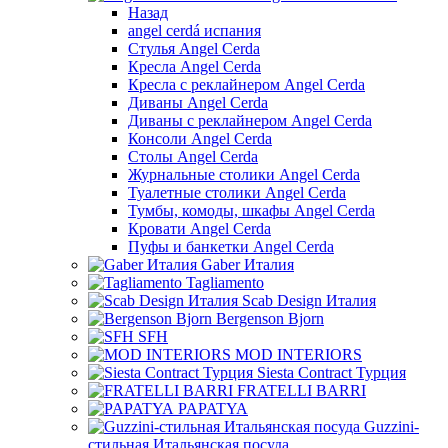
Назад
angel cerdá испания
Стулья Angel Cerda
Кресла Angel Cerda
Кресла с реклайнером Angel Cerda
Диваны Angel Cerda
Диваны с реклайнером Angel Cerda
Консоли Angel Cerda
Столы Angel Cerda
Журнальные столики Angel Cerda
Туалетные столики Angel Cerda
Тумбы, комоды, шкафы Angel Cerda
Кровати Angel Cerda
Пуфы и банкетки Angel Cerda
Gaber Италия
Tagliamento
Scab Design Италия
Bergenson Bjorn
SFH
MOD INTERIORS
Siesta Contract Турция
FRATELLI BARRI
PAPATYA
Guzzini-
стильная Итальянская посуда