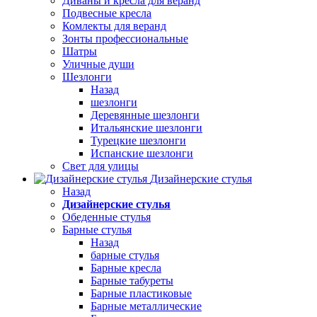
Диваны и кресла для веранд
Подвесные кресла
Комлекты для веранд
Зонты профессиональные
Шатры
Уличные души
Шезлонги
Назад
шезлонги
Деревянные шезлонги
Итальянские шезлонги
Турецкие шезлонги
Испанские шезлонги
Свет для улицы
Дизайнерские стулья
Назад
Дизайнерские стулья
Обеденные стулья
Барные стулья
Назад
барные стулья
Барные кресла
Барные табуреты
Барные пластиковые
Барные металлические