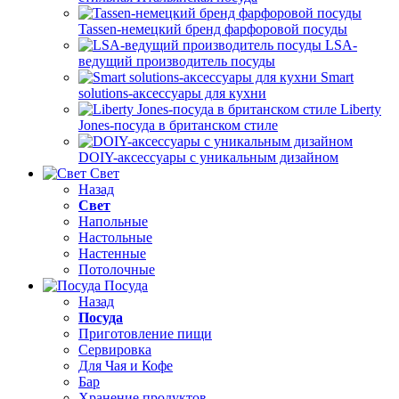
Tassen-немецкий бренд фарфоровой посуды
LSA-
ведущий производитель посуды
Smart
solutions-аксессуары для кухни
Liberty
Jones-посуда в британском стиле
DOIY-аксессуары с уникальным дизайном
Свет
Назад
Свет
Напольные
Настольные
Настенные
Потолочные
Посуда
Назад
Посуда
Приготовление пищи
Сервировка
Для Чая и Кофе
Бар
Хранение продуктов