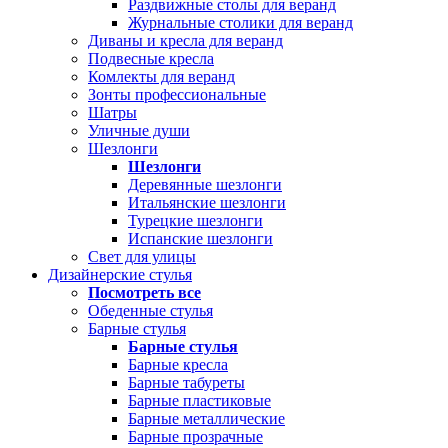
Раздвижные столы для веранд
Журнальные столики для веранд
Диваны и кресла для веранд
Подвесные кресла
Комлекты для веранд
Зонты профессиональные
Шатры
Уличные души
Шезлонги
Шезлонги
Деревянные шезлонги
Итальянские шезлонги
Турецкие шезлонги
Испанские шезлонги
Свет для улицы
Дизайнерские стулья
Посмотреть все
Обеденные стулья
Барные стулья
Барные стулья
Барные кресла
Барные табуреты
Барные пластиковые
Барные металлические
Барные прозрачные