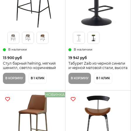
В наличии
В наличии
15 900 руб
19 941 руб
Стул барный helning, мягкий
Табурет Zaib из черной синели
шенилл, светло-коричневый
и черной матовой стали, высота
58-80 см La Forma Иcпания
В КОРЗИНУ
В 1 КЛИК
В КОРЗИНУ
В 1 КЛИК
НОВИНКА