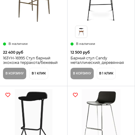
В наличии
В наличии
22 400 руб
12 500 руб
163YH-16995 Стул барный
Барный стул Candy
экокожа терракота/бежевый
металлический, деревянная
55*44*103см
спинка, коричневая экокожа
В КОРЗИНУ
В 1 КЛИК
В КОРЗИНУ
В 1 КЛИК