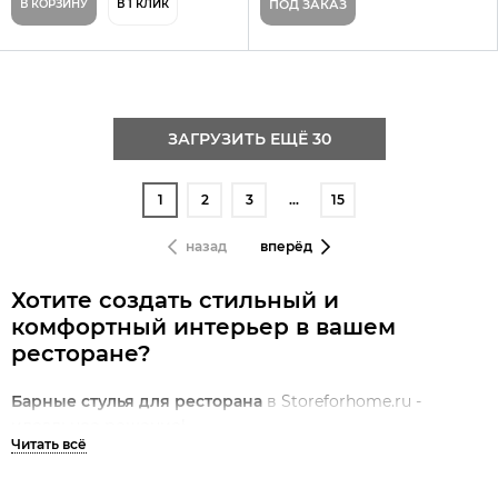
В КОРЗИНУ
В 1 КЛИК
ПОД ЗАКАЗ
ЗАГРУЗИТЬ ЕЩЁ 30
1
2
3
…
15
назад
вперёд
Хотите создать стильный и
комфортный интерьер в вашем
ресторане?
Барные стулья для ресторана
в Storeforhome.ru -
идеальное решение!
Барные стулья для ресторана
в Storeforhome.ru - это не
просто мебель, а важная часть атмосферы вашего