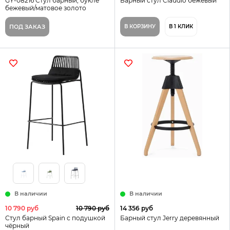
GY-08216 Стул барный, букле
Барный стул Claudio бежевый
бежевый/матовое золото
50*55*85см
ПОД ЗАКАЗ
В КОРЗИНУ
В 1 КЛИК
В наличии
В наличии
10 790 руб
10 790 руб
14 356 руб
Стул барный Spain с подушкой
Барный стул Jerry деревянный
чёрный