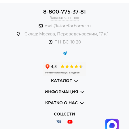
заведения!
8-800-775-37-81
Барные стулья для ресторана
Заказать звонок
в Storeforhome.ru - это:
mail@storeforhome.ru
Огромный выбор
моделей на любой вкус и бюджет -
Склад: Москва, Переведеновский, 17 к.1
классика и модерн, дерево и металл, разные цвета и
ПН-ВС: 10-20
стили!
Высокое качество
использования лучших
материалов и прочная конструкция!
Удобные сиденья
, покрытые износостойкой
обивкой, - для комфортного отдыха и приятных
посиделок ваших гостей!
КАТАЛОГ
Стильный дизайн
, который идеально впишется в
ваш интерьер и создаст неповторимую атмосферу!
ИНФОРМАЦИЯ
Доступные цены
- чтобы комфорт был доступен
КРАТКО О НАС
каждому!
Простая и быстрая доставка
по всей России!
СОЦСЕТИ
Барные стулья для ресторана
в Storeforhome.ru - это