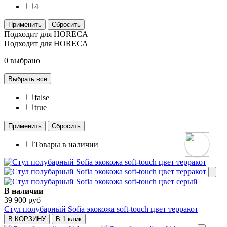
4
Применить
Сбросить
Подходит для HORECA
Подходит для HORECA
0 выбрано
Выбрать всё
false
true
Применить
Сбросить
Товары в наличии
В наличии
39 900 руб
Стул полубарный Sofia экокожа soft-touch цвет терракот
В КОРЗИНУ
В 1 клик