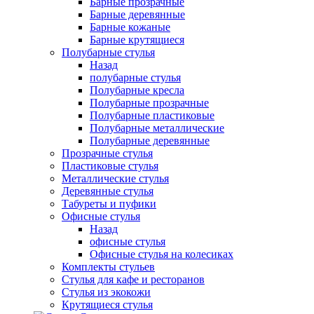
Барные прозрачные
Барные деревянные
Барные кожаные
Барные крутящиеся
Полубарные стулья
Назад
полубарные стулья
Полубарные кресла
Полубарные прозрачные
Полубарные пластиковые
Полубарные металлические
Полубарные деревянные
Прозрачные стулья
Пластиковые стулья
Металлические стулья
Деревянные стулья
Табуреты и пуфики
Офисные стулья
Назад
офисные стулья
Офисные стулья на колесиках
Комплекты стульев
Стулья для кафе и ресторанов
Стулья из экокожи
Крутящиеся стулья