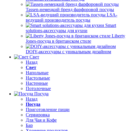
Tassen-немецкий бренд фарфоровой посуды
LSA-
ведущий производитель посуды
Smart
solutions-аксессуары для кухни
Liberty
Jones-посуда в британском стиле
DOIY-аксессуары с уникальным дизайном
Свет
Назад
Свет
Напольные
Настольные
Настенные
Потолочные
Посуда
Назад
Посуда
Приготовление пищи
Сервировка
Для Чая и Кофе
Бар
Хранение продуктов