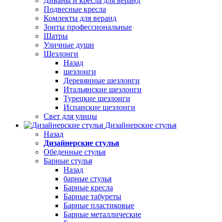
Диваны и кресла для веранд
Подвесные кресла
Комлекты для веранд
Зонты профессиональные
Шатры
Уличные души
Шезлонги
Назад
шезлонги
Деревянные шезлонги
Итальянские шезлонги
Турецкие шезлонги
Испанские шезлонги
Свет для улицы
Дизайнерские стулья
Назад
Дизайнерские стулья
Обеденные стулья
Барные стулья
Назад
барные стулья
Барные кресла
Барные табуреты
Барные пластиковые
Барные металлические