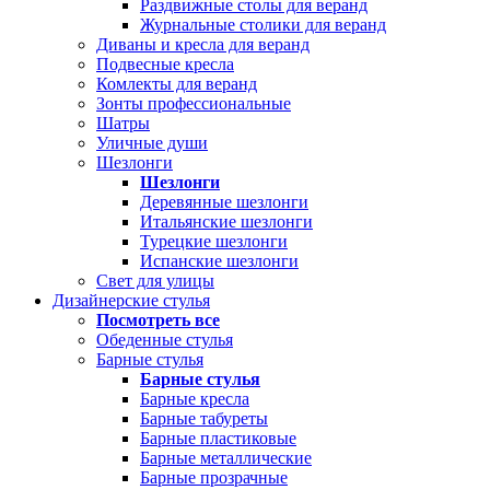
Раздвижные столы для веранд
Журнальные столики для веранд
Диваны и кресла для веранд
Подвесные кресла
Комлекты для веранд
Зонты профессиональные
Шатры
Уличные души
Шезлонги
Шезлонги
Деревянные шезлонги
Итальянские шезлонги
Турецкие шезлонги
Испанские шезлонги
Свет для улицы
Дизайнерские стулья
Посмотреть все
Обеденные стулья
Барные стулья
Барные стулья
Барные кресла
Барные табуреты
Барные пластиковые
Барные металлические
Барные прозрачные