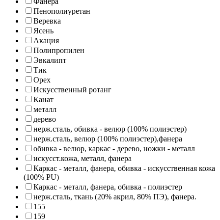
Фанера
Пенополиуретан
Веревка
Ясень
Акация
Полипропилен
Эвкалипт
Тик
Орех
Искусственный ротанг
Канат
металл
дерево
нерж.сталь, обивка - велюр (100% полиэстер)
нерж.сталь, велюр (100% полиэстер),фанера
обивка - велюр, каркас - дерево, ножки - металл
искусст.кожа, металл, фанера
Каркас - металл, фанера, обивка - искусственная кожа
(100% PU)
Каркас - металл, фанера, обивка - полиэстер
нерж.сталь, ткань (20% акрил, 80% ПЭ), фанера.
155
159