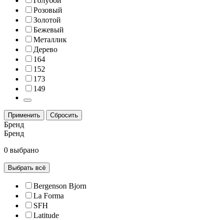
Голубой
Розовый
Золотой
Бежевый
Металлик
Дерево
164
152
173
149
Применить
Сбросить
Бренд
Бренд
0 выбрано
Выбрать всё
Bergenson Bjorn
La Forma
SFH
Latitude