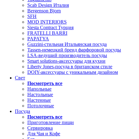
Scab Design Италия
Bergenson Bjorn
SFH
MOD INTERIORS
Siesta Contract Турция
FRATELLI BARRI
PAPATYA
Guzzini-стильная Итальянская посуда
Tassen-немецкий бренд фарфоровой посуды
LSA-ведущий производитель посуды
Smart solutions-аксессуары для кухни
Liberty Jones-посуда в британском стиле
DOIY-аксессуары с уникальным дизайном
Свет
Посмотреть все
Напольные
Настольные
Настенные
Потолочные
Посуда
Посмотреть все
Приготовление пищи
Сервировка
Для Чая и Кофе