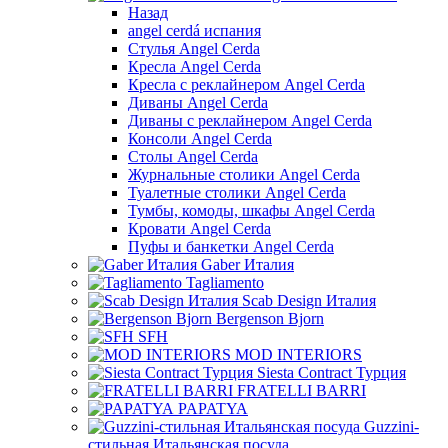
Назад
angel cerdá испания
Стулья Angel Cerda
Кресла Angel Cerda
Кресла с реклайнером Angel Cerda
Диваны Angel Cerda
Диваны с реклайнером Angel Cerda
Консоли Angel Cerda
Столы Angel Cerda
Журнальные столики Angel Cerda
Туалетные столики Angel Cerda
Тумбы, комоды, шкафы Angel Cerda
Кровати Angel Cerda
Пуфы и банкетки Angel Cerda
Gaber Италия
Tagliamento
Scab Design Италия
Bergenson Bjorn
SFH
MOD INTERIORS
Siesta Contract Турция
FRATELLI BARRI
PAPATYA
Guzzini-
стильная Итальянская посуда