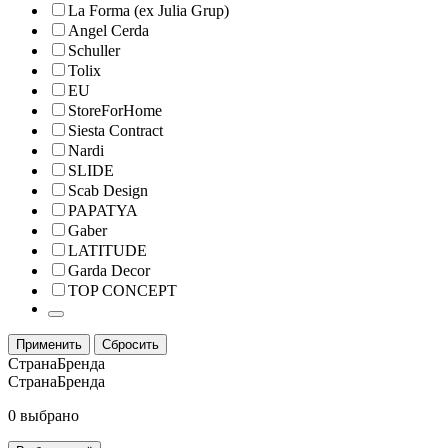
La Forma (ex Julia Grup)
Angel Cerda
Schuller
Tolix
EU
StoreForHome
Siesta Contract
Nardi
SLIDE
Scab Design
PAPATYA
Gaber
LATITUDE
Garda Decor
TOP CONCEPT
Применить
Сбросить
СтранаБренда
СтранаБренда
0 выбрано