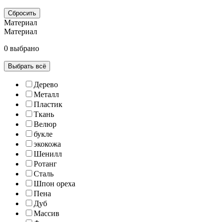
Сбросить
Материал
Материал
0 выбрано
Выбрать всё
Дерево
Металл
Пластик
Ткань
Велюр
букле
экокожа
Шенилл
Ротанг
Сталь
Шпон ореха
Пена
Дуб
Массив