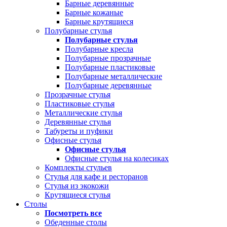
Барные деревянные
Барные кожаные
Барные крутящиеся
Полубарные стулья
Полубарные стулья
Полубарные кресла
Полубарные прозрачные
Полубарные пластиковые
Полубарные металлические
Полубарные деревянные
Прозрачные стулья
Пластиковые стулья
Металлические стулья
Деревянные стулья
Табуреты и пуфики
Офисные стулья
Офисные стулья
Офисные стулья на колесиках
Комплекты стульев
Стулья для кафе и ресторанов
Стулья из экокожи
Крутящиеся стулья
Столы
Посмотреть все
Обеденные столы