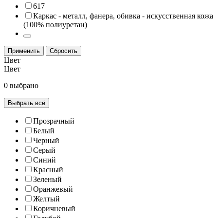
617
Каркас - металл, фанера, обивка - искусственная кожа
(100% полиуретан)
Применить
Сбросить
Цвeт
Цвeт
0 выбрано
Выбрать всё
Прозрачный
Белый
Черный
Серый
Синий
Красный
Зеленый
Оранжевый
Желтый
Коричневый