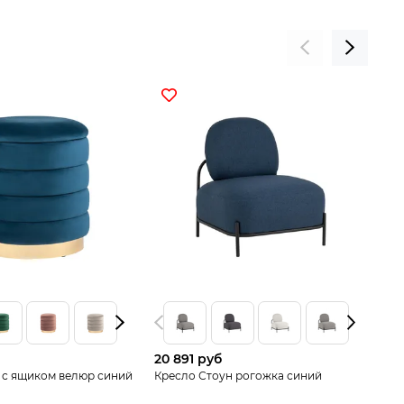
20 891 руб
17
 с ящиком велюр синий
Кресло Стоун рогожка синий
Ба
зо