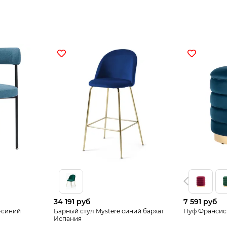
34 191 руб
7 591 руб
о-синий
Барный стул Mystere синий бархат
Пуф Франсис
Испания