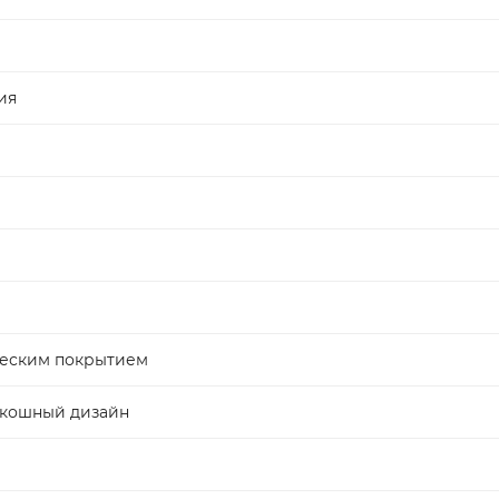
ния
ческим покрытием
оскошный дизайн