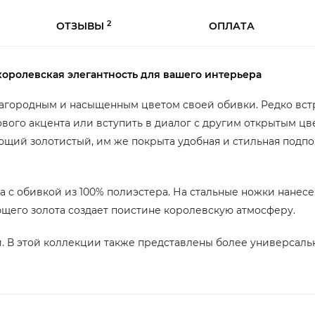
2
ОТЗЫВЫ
ОПЛАТА
 королевская элегантность для вашего интерьера
лагородным и насыщенным цветом своей обивки. Редко вст
тового акцента или вступить в диалог с другим открытым ц
щий золотистый, им же покрыта удобная и стильная подпорк
 с обивкой из 100% полиэстера. На стальные ножки нанесе
ющего золота создает поистине королевскую атмосферу.
. В этой коллекции также представлены более универсальн