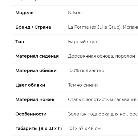
Модель
Nilson
Бренд / Страна
La Forma (ex Julia Grup), Испа
Тип
Барный стул
Материал сиденья
Деревянная основа, поролон
Материал обивки
100% полиэстер
Цвет обивки
Темно-синий
Материал ножек
Сталь с золотистым гальвани
Особенности
Золотая подпорка для ног, р
Габариты (В x Ш x Г)
101 x 47 x 48 см