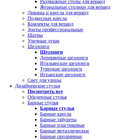
Раздвижные столы для веранд
Журнальные столики для веранд
Диваны и кресла для веранд
Подвесные кресла
Комлекты для веранд
Зонты профессиональные
Шатры
Уличные души
Шезлонги
Шезлонги
Деревянные шезлонги
Итальянские шезлонги
Турецкие шезлонги
Испанские шезлонги
Свет для улицы
Дизайнерские стулья
Посмотреть все
Обеденные стулья
Барные стулья
Барные стулья
Барные кресла
Барные табуреты
Барные пластиковые
Барные металлические
Барные прозрачные