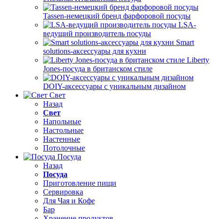
Tassen-немецкий бренд фарфоровой посуды
LSA-
ведущий производитель посуды
Smart
solutions-аксессуары для кухни
Liberty
Jones-посуда в британском стиле
DOIY-аксессуары с уникальным дизайном
Свет
Назад
Свет
Напольные
Настольные
Настенные
Потолочные
Посуда
Назад
Посуда
Приготовление пищи
Сервировка
Для Чая и Кофе
Бар
Хранение продуктов