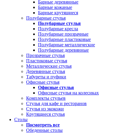
Барные деревянные
Барные кожаные
Барные крутящиеся
Полубарные стулья
Полубарные стулья
Полубарные кресла
Полубарные прозрачные
Полубарные пластиковые
Полубарные металлические
Полубарные деревянные
Прозрачные стулья
Пластиковые стулья
Металлические стулья
Деревянные стулья
Табуреты и пуфики
Офисные стулья
Офисные стулья
Офисные стулья на колесиках
Комплекты стульев
Стулья для кафе и ресторанов
Стулья из экокожи
Крутящиеся стулья
Столы
Посмотреть все
Обеденные столы