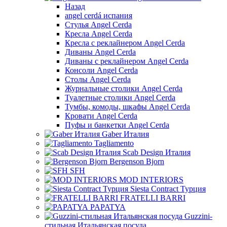
Назад
angel cerdá испания
Стулья Angel Cerda
Кресла Angel Cerda
Кресла с реклайнером Angel Cerda
Диваны Angel Cerda
Диваны с реклайнером Angel Cerda
Консоли Angel Cerda
Столы Angel Cerda
Журнальные столики Angel Cerda
Туалетные столики Angel Cerda
Тумбы, комоды, шкафы Angel Cerda
Кровати Angel Cerda
Пуфы и банкетки Angel Cerda
Gaber Италия
Tagliamento
Scab Design Италия
Bergenson Bjorn
SFH
MOD INTERIORS
Siesta Contract Турция
FRATELLI BARRI
PAPATYA
Guzzini-
стильная Итальянская посуда