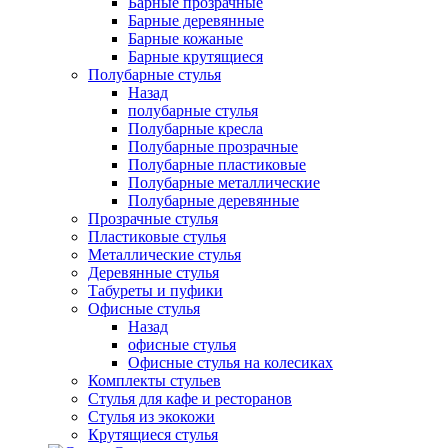
Барные прозрачные
Барные деревянные
Барные кожаные
Барные крутящиеся
Полубарные стулья
Назад
полубарные стулья
Полубарные кресла
Полубарные прозрачные
Полубарные пластиковые
Полубарные металлические
Полубарные деревянные
Прозрачные стулья
Пластиковые стулья
Металлические стулья
Деревянные стулья
Табуреты и пуфики
Офисные стулья
Назад
офисные стулья
Офисные стулья на колесиках
Комплекты стульев
Стулья для кафе и ресторанов
Стулья из экокожи
Крутящиеся стулья