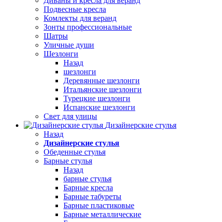
Диваны и кресла для веранд
Подвесные кресла
Комлекты для веранд
Зонты профессиональные
Шатры
Уличные души
Шезлонги
Назад
шезлонги
Деревянные шезлонги
Итальянские шезлонги
Турецкие шезлонги
Испанские шезлонги
Свет для улицы
Дизайнерские стулья
Назад
Дизайнерские стулья
Обеденные стулья
Барные стулья
Назад
барные стулья
Барные кресла
Барные табуреты
Барные пластиковые
Барные металлические