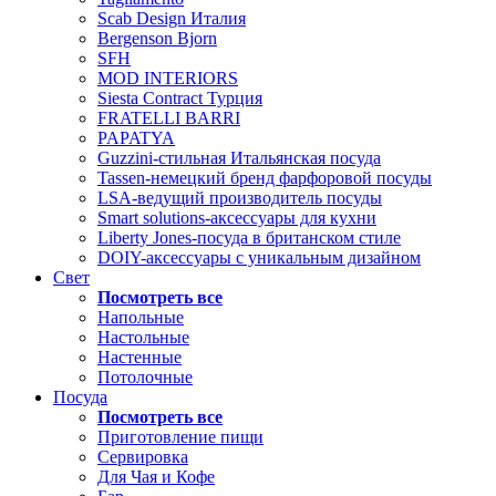
Scab Design Италия
Bergenson Bjorn
SFH
MOD INTERIORS
Siesta Contract Турция
FRATELLI BARRI
PAPATYA
Guzzini-стильная Итальянская посуда
Tassen-немецкий бренд фарфоровой посуды
LSA-ведущий производитель посуды
Smart solutions-аксессуары для кухни
Liberty Jones-посуда в британском стиле
DOIY-аксессуары с уникальным дизайном
Свет
Посмотреть все
Напольные
Настольные
Настенные
Потолочные
Посуда
Посмотреть все
Приготовление пищи
Сервировка
Для Чая и Кофе