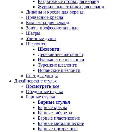
Раздвижные столы для веранд
Журнальные столики для веранд
Диваны и кресла для веранд
Подвесные кресла
Комлекты для веранд
Зонты профессиональные
Шатры
Уличные души
Шезлонги
Шезлонги
Деревянные шезлонги
Итальянские шезлонги
Турецкие шезлонги
Испанские шезлонги
Свет для улицы
Дизайнерские стулья
Посмотреть все
Обеденные стулья
Барные стулья
Барные стулья
Барные кресла
Барные табуреты
Барные пластиковые
Барные металлические
Барные прозрачные