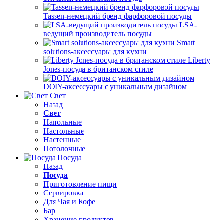
Tassen-немецкий бренд фарфоровой посуды
LSA-
ведущий производитель посуды
Smart
solutions-аксессуары для кухни
Liberty
Jones-посуда в британском стиле
DOIY-аксессуары с уникальным дизайном
Свет
Назад
Свет
Напольные
Настольные
Настенные
Потолочные
Посуда
Назад
Посуда
Приготовление пищи
Сервировка
Для Чая и Кофе
Бар
Хранение продуктов