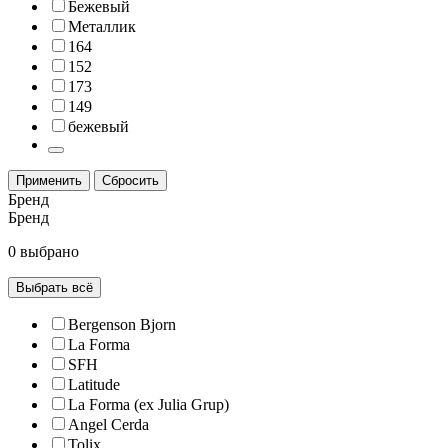
Бежевый
Металлик
164
152
173
149
бежевый
Применить
Сбросить
Бренд
Бренд
0 выбрано
Выбрать всё
Bergenson Bjorn
La Forma
SFH
Latitude
La Forma (ex Julia Grup)
Angel Cerda
Tolix