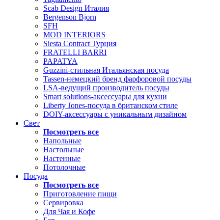
Scab Design Италия
Bergenson Bjorn
SFH
MOD INTERIORS
Siesta Contract Турция
FRATELLI BARRI
PAPATYA
Guzzini-стильная Итальянская посуда
Tassen-немецкий бренд фарфоровой посуды
LSA-ведущий производитель посуды
Smart solutions-аксессуары для кухни
Liberty Jones-посуда в британском стиле
DOIY-аксессуары с уникальным дизайном
Свет
Посмотреть все
Напольные
Настольные
Настенные
Потолочные
Посуда
Посмотреть все
Приготовление пищи
Сервировка
Для Чая и Кофе