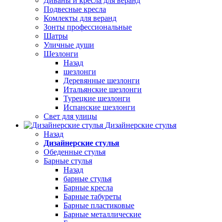
Диваны и кресла для веранд
Подвесные кресла
Комлекты для веранд
Зонты профессиональные
Шатры
Уличные души
Шезлонги
Назад
шезлонги
Деревянные шезлонги
Итальянские шезлонги
Турецкие шезлонги
Испанские шезлонги
Свет для улицы
Дизайнерские стулья
Назад
Дизайнерские стулья
Обеденные стулья
Барные стулья
Назад
барные стулья
Барные кресла
Барные табуреты
Барные пластиковые
Барные металлические