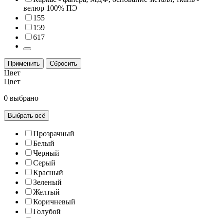
велюр 100% ПЭ
155
159
617
Применить
Сбросить
Цвeт
Цвeт
0 выбрано
Выбрать всё
Прозрачный
Белый
Черный
Серый
Красный
Зеленый
Желтый
Коричневый
Голубой