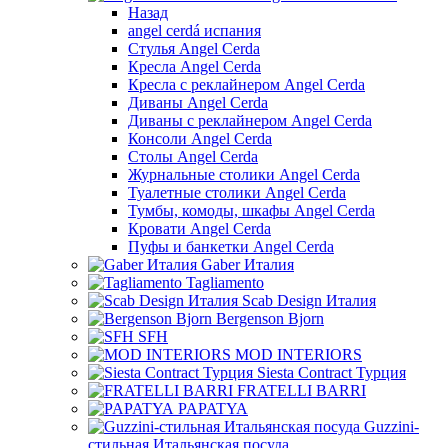
Назад
angel cerdá испания
Стулья Angel Cerda
Кресла Angel Cerda
Кресла с реклайнером Angel Cerda
Диваны Angel Cerda
Диваны с реклайнером Angel Cerda
Консоли Angel Cerda
Столы Angel Cerda
Журнальные столики Angel Cerda
Туалетные столики Angel Cerda
Тумбы, комоды, шкафы Angel Cerda
Кровати Angel Cerda
Пуфы и банкетки Angel Cerda
Gaber Италия
Tagliamento
Scab Design Италия
Bergenson Bjorn
SFH
MOD INTERIORS
Siesta Contract Турция
FRATELLI BARRI
PAPATYA
Guzzini-
стильная Итальянская посуда