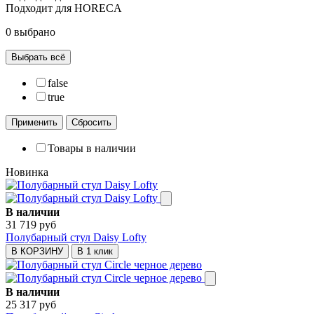
Подходит для HORECA
0 выбрано
Выбрать всё
false
true
Применить
Сбросить
Товары в наличии
Новинка
В наличии
31 719 руб
Полубарный стул Daisy Lofty
В КОРЗИНУ
В 1 клик
В наличии
25 317 руб