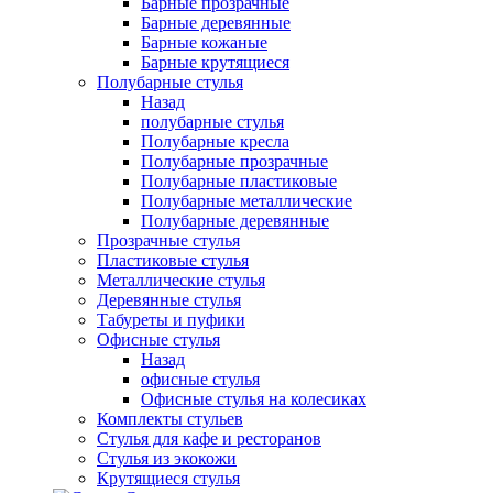
Барные прозрачные
Барные деревянные
Барные кожаные
Барные крутящиеся
Полубарные стулья
Назад
полубарные стулья
Полубарные кресла
Полубарные прозрачные
Полубарные пластиковые
Полубарные металлические
Полубарные деревянные
Прозрачные стулья
Пластиковые стулья
Металлические стулья
Деревянные стулья
Табуреты и пуфики
Офисные стулья
Назад
офисные стулья
Офисные стулья на колесиках
Комплекты стульев
Стулья для кафе и ресторанов
Стулья из экокожи
Крутящиеся стулья