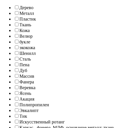
Дерево
Металл
Пластик
Ткань
Кожа
Велюр
букле
экокожа
Шенилл
Сталь
Пена
Дуб
Массив
Фанера
Веревка
Ясень
Акация
Полипропилен
Эвкалипт
Тик
Искусственный ротанг
Каркас - фанера, МДФ, основание металл; ткань -