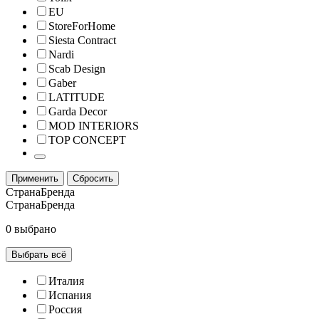
EU
StoreForHome
Siesta Contract
Nardi
Scab Design
Gaber
LATITUDE
Garda Decor
MOD INTERIORS
TOP CONCEPT
Применить
Сбросить
СтранаБренда
СтранаБренда
0 выбрано
Выбрать всё
Италия
Испания
Россия