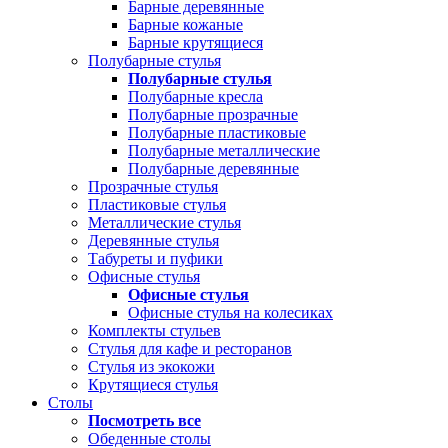
Барные деревянные
Барные кожаные
Барные крутящиеся
Полубарные стулья
Полубарные стулья
Полубарные кресла
Полубарные прозрачные
Полубарные пластиковые
Полубарные металлические
Полубарные деревянные
Прозрачные стулья
Пластиковые стулья
Металлические стулья
Деревянные стулья
Табуреты и пуфики
Офисные стулья
Офисные стулья
Офисные стулья на колесиках
Комплекты стульев
Стулья для кафе и ресторанов
Стулья из экокожи
Крутящиеся стулья
Столы
Посмотреть все
Обеденные столы