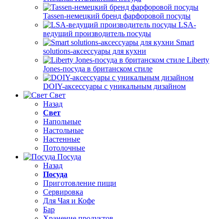
Tassen-немецкий бренд фарфоровой посуды
LSA-
ведущий производитель посуды
Smart
solutions-аксессуары для кухни
Liberty
Jones-посуда в британском стиле
DOIY-аксессуары с уникальным дизайном
Свет
Назад
Свет
Напольные
Настольные
Настенные
Потолочные
Посуда
Назад
Посуда
Приготовление пищи
Сервировка
Для Чая и Кофе
Бар
Хранение продуктов