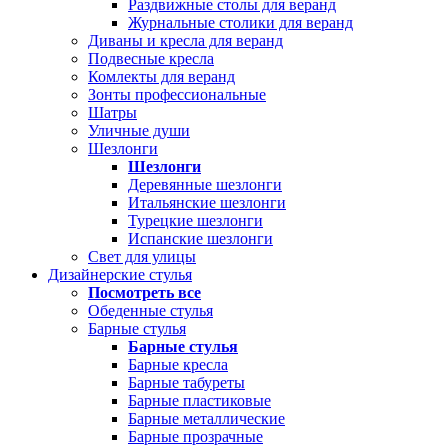
Раздвижные столы для веранд
Журнальные столики для веранд
Диваны и кресла для веранд
Подвесные кресла
Комлекты для веранд
Зонты профессиональные
Шатры
Уличные души
Шезлонги
Шезлонги
Деревянные шезлонги
Итальянские шезлонги
Турецкие шезлонги
Испанские шезлонги
Свет для улицы
Дизайнерские стулья
Посмотреть все
Обеденные стулья
Барные стулья
Барные стулья
Барные кресла
Барные табуреты
Барные пластиковые
Барные металлические
Барные прозрачные