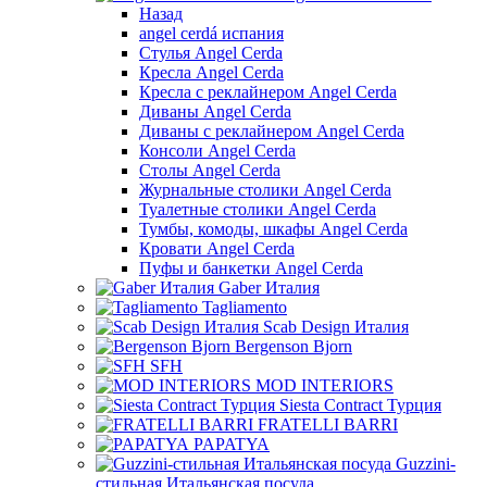
Назад
angel cerdá испания
Стулья Angel Cerda
Кресла Angel Cerda
Кресла с реклайнером Angel Cerda
Диваны Angel Cerda
Диваны с реклайнером Angel Cerda
Консоли Angel Cerda
Столы Angel Cerda
Журнальные столики Angel Cerda
Туалетные столики Angel Cerda
Тумбы, комоды, шкафы Angel Cerda
Кровати Angel Cerda
Пуфы и банкетки Angel Cerda
Gaber Италия
Tagliamento
Scab Design Италия
Bergenson Bjorn
SFH
MOD INTERIORS
Siesta Contract Турция
FRATELLI BARRI
PAPATYA
Guzzini-
стильная Итальянская посуда