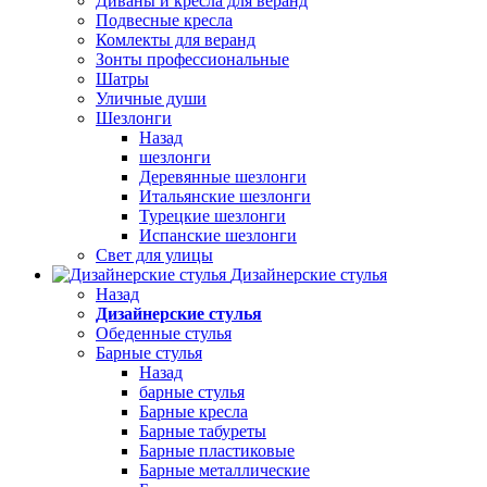
Диваны и кресла для веранд
Подвесные кресла
Комлекты для веранд
Зонты профессиональные
Шатры
Уличные души
Шезлонги
Назад
шезлонги
Деревянные шезлонги
Итальянские шезлонги
Турецкие шезлонги
Испанские шезлонги
Свет для улицы
Дизайнерские стулья
Назад
Дизайнерские стулья
Обеденные стулья
Барные стулья
Назад
барные стулья
Барные кресла
Барные табуреты
Барные пластиковые
Барные металлические