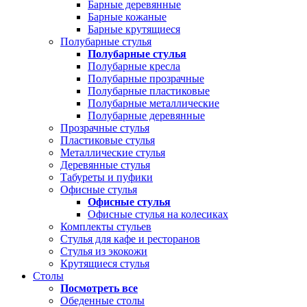
Барные деревянные
Барные кожаные
Барные крутящиеся
Полубарные стулья
Полубарные стулья
Полубарные кресла
Полубарные прозрачные
Полубарные пластиковые
Полубарные металлические
Полубарные деревянные
Прозрачные стулья
Пластиковые стулья
Металлические стулья
Деревянные стулья
Табуреты и пуфики
Офисные стулья
Офисные стулья
Офисные стулья на колесиках
Комплекты стульев
Стулья для кафе и ресторанов
Стулья из экокожи
Крутящиеся стулья
Столы
Посмотреть все
Обеденные столы