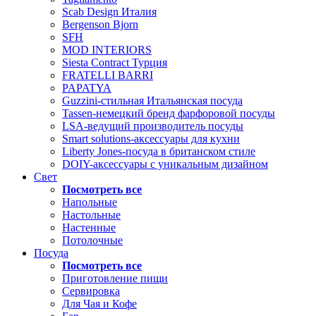
Scab Design Италия
Bergenson Bjorn
SFH
MOD INTERIORS
Siesta Contract Турция
FRATELLI BARRI
PAPATYA
Guzzini-стильная Итальянская посуда
Tassen-немецкий бренд фарфоровой посуды
LSA-ведущий производитель посуды
Smart solutions-аксессуары для кухни
Liberty Jones-посуда в британском стиле
DOIY-аксессуары с уникальным дизайном
Свет
Посмотреть все
Напольные
Настольные
Настенные
Потолочные
Посуда
Посмотреть все
Приготовление пищи
Сервировка
Для Чая и Кофе