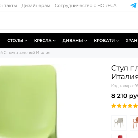
онтакты
Дизайнерам
Сотрудничество с HORECA
СТОЛЫ
КРЕСЛА
ДИВАНЫ
КРОВАТИ
ХРАН
й Ginevra зеленый Италия
Стул п
Итали
Код товара:
9
8 210 ру