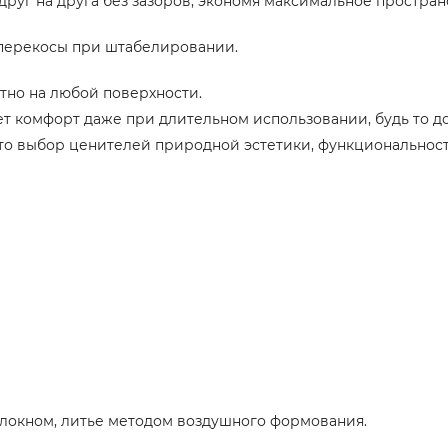
руг на друга без зазоров, экономя максимальное простран
перекосы при штабелировании.
тно на любой поверхности.
т комфорт даже при длительном использовании, будь то д
это выбор ценителей природной эстетики, функциональност
локном, литье методом воздушного формования.