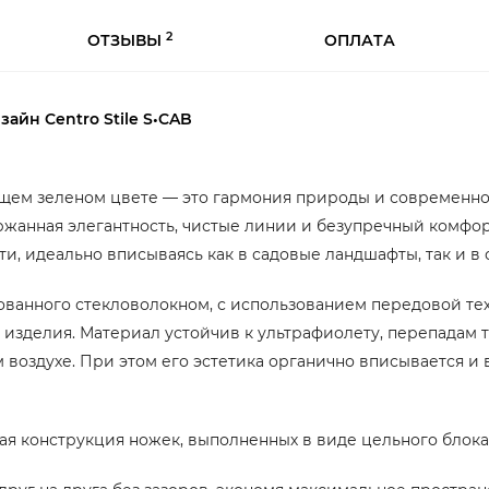
2
ОТЗЫВЫ
ОПЛАТА
зайн Centro Stile S•CAB
ающем зеленом цвете — это гармония природы и современно
ржанная элегантность, чистые линии и безупречный комфор
ти, идеально вписываясь как в садовые ландшафты, так и 
ованного стекловолокном, с использованием передовой те
 изделия. Материал устойчив к ультрафиолету, перепадам т
воздухе. При этом его эстетика органично вписывается и
ая конструкция ножек, выполненных в виде цельного блок