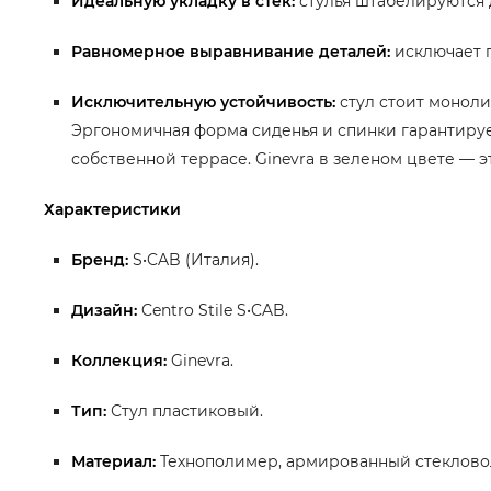
Идеальную укладку в стек:
стулья штабелируются д
Равномерное выравнивание деталей:
исключает 
Исключительную устойчивость:
стул стоит моноли
Эргономичная форма сиденья и спинки гарантируе
собственной террасе. Ginevra в зеленом цвете — 
Характеристики
Бренд:
S•CAB (Италия).
Дизайн:
Centro Stile S•CAB.
Коллекция:
Ginevra.
Тип:
Стул пластиковый.
Материал:
Технополимер, армированный стеклово