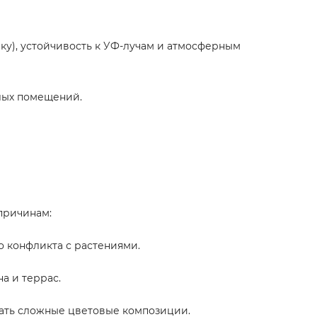
ку), устойчивость к УФ-лучам и атмосферным
илых помещений.
причинам:
о конфликта с растениями.
а и террас.
вать сложные цветовые композиции.