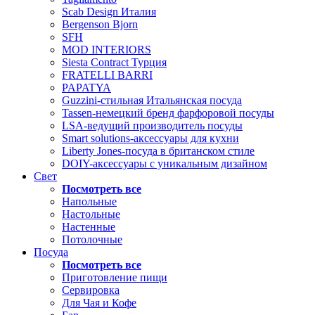
Scab Design Италия
Bergenson Bjorn
SFH
MOD INTERIORS
Siesta Contract Турция
FRATELLI BARRI
PAPATYA
Guzzini-стильная Итальянская посуда
Tassen-немецкий бренд фарфоровой посуды
LSA-ведущий производитель посуды
Smart solutions-аксессуары для кухни
Liberty Jones-посуда в британском стиле
DOIY-аксессуары с уникальным дизайном
Свет
Посмотреть все
Напольные
Настольные
Настенные
Потолочные
Посуда
Посмотреть все
Приготовление пищи
Сервировка
Для Чая и Кофе