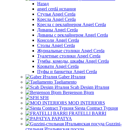
Назад
angel cerdá испания
Стулья Angel Cerda
Кресла Angel Cerda
Кресла с реклайнером Angel Cerda
Диваны Angel Cerda
Диваны с реклайнером Angel Cerda
Консоли Angel Cerda
Столы Angel Cerda
Журнальные столики Angel Cerda
Туалетные столики Angel Cerda
Тумбы, комоды, шкафы Angel Cerda
Кровати Angel Cerda
Пуфы и банкетки Angel Cerda
Gaber Италия
Tagliamento
Scab Design Италия
Bergenson Bjorn
SFH
MOD INTERIORS
Siesta Contract Турция
FRATELLI BARRI
PAPATYA
Guzzini-
стильная Итальянская посуда