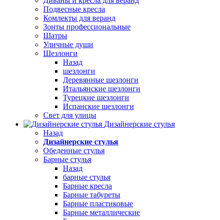
Диваны и кресла для веранд
Подвесные кресла
Комлекты для веранд
Зонты профессиональные
Шатры
Уличные души
Шезлонги
Назад
шезлонги
Деревянные шезлонги
Итальянские шезлонги
Турецкие шезлонги
Испанские шезлонги
Свет для улицы
Дизайнерские стулья
Назад
Дизайнерские стулья
Обеденные стулья
Барные стулья
Назад
барные стулья
Барные кресла
Барные табуреты
Барные пластиковые
Барные металлические