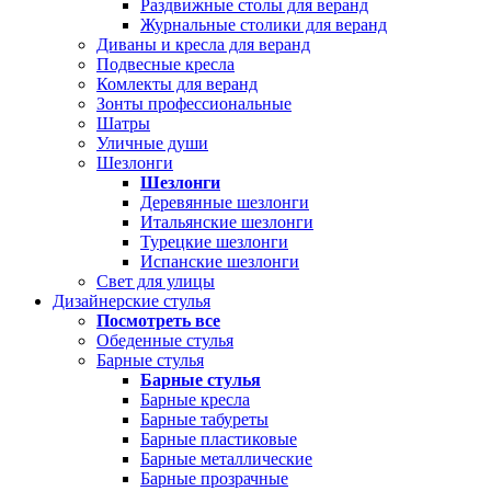
Раздвижные столы для веранд
Журнальные столики для веранд
Диваны и кресла для веранд
Подвесные кресла
Комлекты для веранд
Зонты профессиональные
Шатры
Уличные души
Шезлонги
Шезлонги
Деревянные шезлонги
Итальянские шезлонги
Турецкие шезлонги
Испанские шезлонги
Свет для улицы
Дизайнерские стулья
Посмотреть все
Обеденные стулья
Барные стулья
Барные стулья
Барные кресла
Барные табуреты
Барные пластиковые
Барные металлические
Барные прозрачные