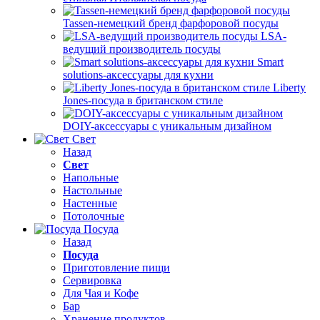
Tassen-немецкий бренд фарфоровой посуды
LSA-
ведущий производитель посуды
Smart
solutions-аксессуары для кухни
Liberty
Jones-посуда в британском стиле
DOIY-аксессуары с уникальным дизайном
Свет
Назад
Свет
Напольные
Настольные
Настенные
Потолочные
Посуда
Назад
Посуда
Приготовление пищи
Сервировка
Для Чая и Кофе
Бар
Хранение продуктов