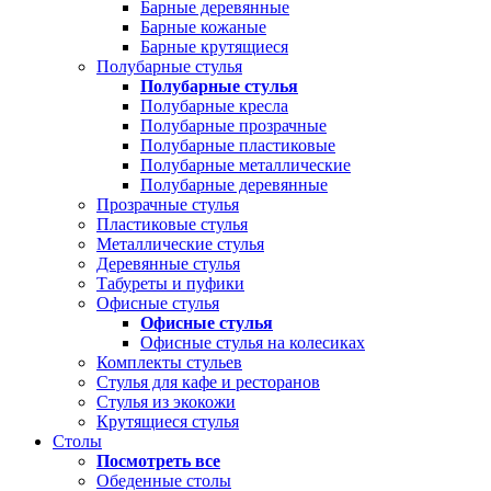
Барные деревянные
Барные кожаные
Барные крутящиеся
Полубарные стулья
Полубарные стулья
Полубарные кресла
Полубарные прозрачные
Полубарные пластиковые
Полубарные металлические
Полубарные деревянные
Прозрачные стулья
Пластиковые стулья
Металлические стулья
Деревянные стулья
Табуреты и пуфики
Офисные стулья
Офисные стулья
Офисные стулья на колесиках
Комплекты стульев
Стулья для кафе и ресторанов
Стулья из экокожи
Крутящиеся стулья
Столы
Посмотреть все
Обеденные столы