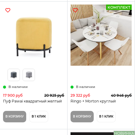
КОМПЛЕКТ
В наличии
В наличии
17 900 руб
20 925 руб
29 322 руб
40 946 руб
Пуф Pawai квадратный желтый
Ringo + Morton круглый
В КОРЗИНУ
В 1 КЛИК
В КОРЗИНУ
В 1 КЛИК
НОВИНКА