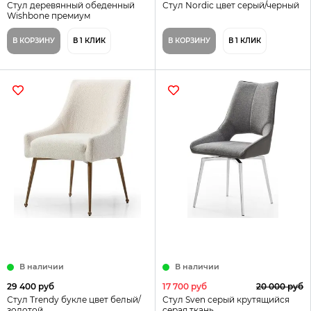
Стул деревянный обеденный
Стул Nordic цвет серый/черный
Wishbone премиум
В КОРЗИНУ
В 1 КЛИК
В КОРЗИНУ
В 1 КЛИК
В наличии
В наличии
29 400 руб
17 700 руб
20 000 руб
Стул Trendy букле цвет белый/
Стул Sven серый крутящийся
золотой
серая ткань