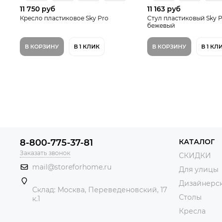
11 750 руб
11 163 руб
Кресло пластиковое Sky Pro
Стул пластиковый Sky P
бежевый
В КОРЗИНУ
В 1 КЛИК
В КОРЗИНУ
В 1 КЛ
8-800-775-37-81
КАТАЛОГ
Заказать звонок
СКИДКИ
mail@storeforhome.ru
Для улицы
Дизайнерск
Склад: Москва, Переведеновский, 17
Столы
к.1
Кресла