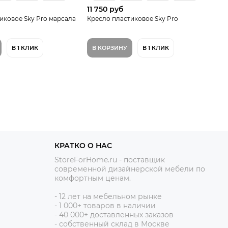
11 750 руб
иковое Sky Pro марсала
Кресло пластиковое Sky Pro
В 1 КЛИК
В КОРЗИНУ
В 1 КЛИК
КРАТКО О НАС
StoreForHome.ru - поставщик
современной дизайнерской мебели по
комфортным ценам.
- 12
лет на мебельном рынке
- 1 0
00+ товаров в наличии
- 40 000+ доставленных заказов
- собственный склад в Москве