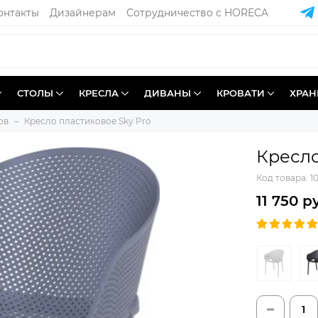
онтакты
Дизайнерам
Сотрудничество с HORECA
СТОЛЫ
КРЕСЛА
ДИВАНЫ
КРОВАТИ
ХРАН
ов
Кресло пластиковое Sky Pro
Кресло
Код товара:
1
11 750 р