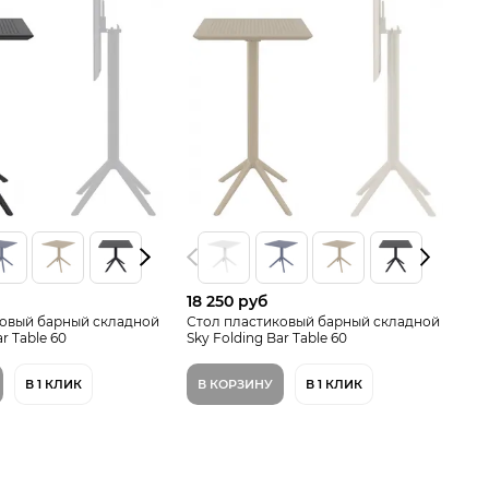
18 250 руб
16
ковый барный складной
Стол пластиковый барный складной
Ст
ar Table 60
Sky Folding Bar Table 60
Fol
В 1 КЛИК
В КОРЗИНУ
В 1 КЛИК
В