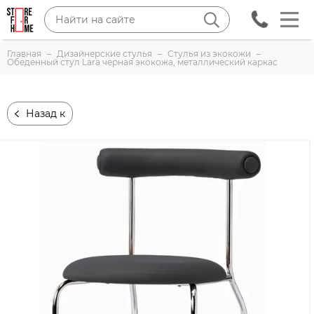
Главная
Дизайнерские стулья
Стулья из экокожи
Обеденный стул Lara черная экокожа, металлический каркас
Назад к