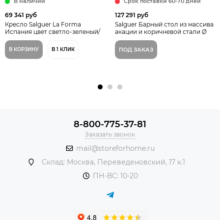
В наличии
Срок поставки 60-70 дней
69 341 руб
127 291 руб
Кресло Salguer La Forma
Salguer Барный стол из массива
Испания цвет светло-зеленый/
акации и коричневой стали Ø
коричневый
140 x 70 см
В КОРЗИНУ
В 1 КЛИК
ПОД ЗАКАЗ
8-800-775-37-81
Заказать звонок
mail@storeforhome.ru
Склад: Москва, Переведеновский, 17 к.1
ПН-ВС: 10-20