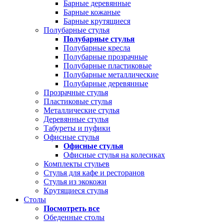
Барные деревянные
Барные кожаные
Барные крутящиеся
Полубарные стулья
Полубарные стулья
Полубарные кресла
Полубарные прозрачные
Полубарные пластиковые
Полубарные металлические
Полубарные деревянные
Прозрачные стулья
Пластиковые стулья
Металлические стулья
Деревянные стулья
Табуреты и пуфики
Офисные стулья
Офисные стулья
Офисные стулья на колесиках
Комплекты стульев
Стулья для кафе и ресторанов
Стулья из экокожи
Крутящиеся стулья
Столы
Посмотреть все
Обеденные столы