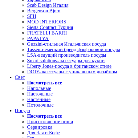
Scab Design Италия
Bergenson Bjorn
SFH
MOD INTERIORS
Siesta Contract Турция
FRATELLI BARRI
PAPATYA
Guzzini-стильная Итальянская посуда
Tassen-немецкий бренд фарфоровой посуды
LSA-ведущий производитель посуды
Smart solutions-аксессуары для кухни
Liberty Jones-посуда в британском стиле
DOIY-аксессуары с уникальным дизайном
Свет
Посмотреть все
Напольные
Настольные
Настенные
Потолочные
Посуда
Посмотреть все
Приготовление пищи
Сервировка
Для Чая и Кофе