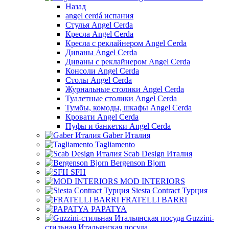
Назад
angel cerdá испания
Стулья Angel Cerda
Кресла Angel Cerda
Кресла с реклайнером Angel Cerda
Диваны Angel Cerda
Диваны с реклайнером Angel Cerda
Консоли Angel Cerda
Столы Angel Cerda
Журнальные столики Angel Cerda
Туалетные столики Angel Cerda
Тумбы, комоды, шкафы Angel Cerda
Кровати Angel Cerda
Пуфы и банкетки Angel Cerda
Gaber Италия
Tagliamento
Scab Design Италия
Bergenson Bjorn
SFH
MOD INTERIORS
Siesta Contract Турция
FRATELLI BARRI
PAPATYA
Guzzini-
стильная Итальянская посуда