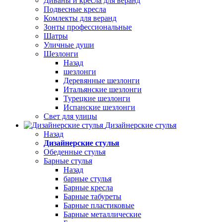
Диваны и кресла для веранд
Подвесные кресла
Комлекты для веранд
Зонты профессиональные
Шатры
Уличные души
Шезлонги
Назад
шезлонги
Деревянные шезлонги
Итальянские шезлонги
Турецкие шезлонги
Испанские шезлонги
Свет для улицы
Дизайнерские стулья
Назад
Дизайнерские стулья
Обеденные стулья
Барные стулья
Назад
барные стулья
Барные кресла
Барные табуреты
Барные пластиковые
Барные металлические