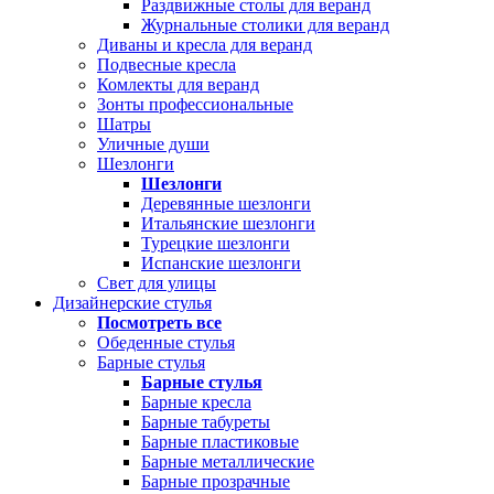
Раздвижные столы для веранд
Журнальные столики для веранд
Диваны и кресла для веранд
Подвесные кресла
Комлекты для веранд
Зонты профессиональные
Шатры
Уличные души
Шезлонги
Шезлонги
Деревянные шезлонги
Итальянские шезлонги
Турецкие шезлонги
Испанские шезлонги
Свет для улицы
Дизайнерские стулья
Посмотреть все
Обеденные стулья
Барные стулья
Барные стулья
Барные кресла
Барные табуреты
Барные пластиковые
Барные металлические
Барные прозрачные