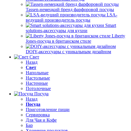
Tassen-немецкий бренд фарфоровой посуды
LSA-
ведущий производитель посуды
Smart
solutions-аксессуары для кухни
Liberty
Jones-посуда в британском стиле
DOIY-аксессуары с уникальным дизайном
Свет
Назад
Свет
Напольные
Настольные
Настенные
Потолочные
Посуда
Назад
Посуда
Приготовление пищи
Сервировка
Для Чая и Кофе
Бар
Хранение продуктов