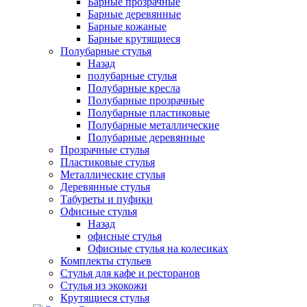
Барные прозрачные
Барные деревянные
Барные кожаные
Барные крутящиеся
Полубарные стулья
Назад
полубарные стулья
Полубарные кресла
Полубарные прозрачные
Полубарные пластиковые
Полубарные металлические
Полубарные деревянные
Прозрачные стулья
Пластиковые стулья
Металлические стулья
Деревянные стулья
Табуреты и пуфики
Офисные стулья
Назад
офисные стулья
Офисные стулья на колесиках
Комплекты стульев
Стулья для кафе и ресторанов
Стулья из экокожи
Крутящиеся стулья