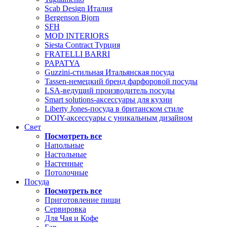
Scab Design Италия
Bergenson Bjorn
SFH
MOD INTERIORS
Siesta Contract Турция
FRATELLI BARRI
PAPATYA
Guzzini-стильная Итальянская посуда
Tassen-немецкий бренд фарфоровой посуды
LSA-ведущий производитель посуды
Smart solutions-аксессуары для кухни
Liberty Jones-посуда в британском стиле
DOIY-аксессуары с уникальным дизайном
Свет
Посмотреть все
Напольные
Настольные
Настенные
Потолочные
Посуда
Посмотреть все
Приготовление пищи
Сервировка
Для Чая и Кофе