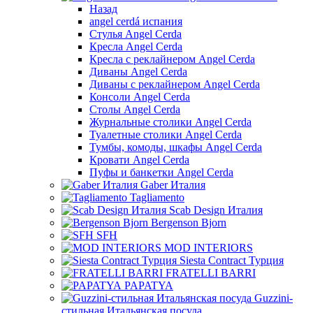
Назад
angel cerdá испания
Стулья Angel Cerda
Кресла Angel Cerda
Кресла с реклайнером Angel Cerda
Диваны Angel Cerda
Диваны с реклайнером Angel Cerda
Консоли Angel Cerda
Столы Angel Cerda
Журнальные столики Angel Cerda
Туалетные столики Angel Cerda
Тумбы, комоды, шкафы Angel Cerda
Кровати Angel Cerda
Пуфы и банкетки Angel Cerda
Gaber Италия
Tagliamento
Scab Design Италия
Bergenson Bjorn
SFH
MOD INTERIORS
Siesta Contract Турция
FRATELLI BARRI
PAPATYA
Guzzini-
стильная Итальянская посуда