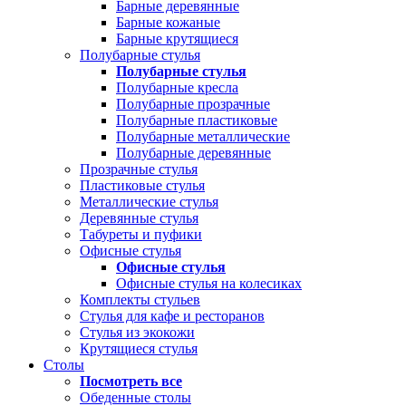
Барные деревянные
Барные кожаные
Барные крутящиеся
Полубарные стулья
Полубарные стулья
Полубарные кресла
Полубарные прозрачные
Полубарные пластиковые
Полубарные металлические
Полубарные деревянные
Прозрачные стулья
Пластиковые стулья
Металлические стулья
Деревянные стулья
Табуреты и пуфики
Офисные стулья
Офисные стулья
Офисные стулья на колесиках
Комплекты стульев
Стулья для кафе и ресторанов
Стулья из экокожи
Крутящиеся стулья
Столы
Посмотреть все
Обеденные столы