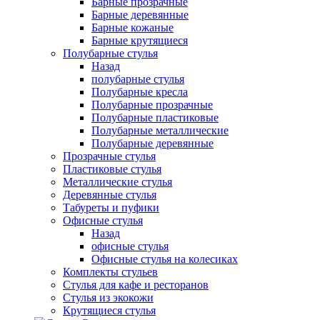
Барные прозрачные
Барные деревянные
Барные кожаные
Барные крутящиеся
Полубарные стулья
Назад
полубарные стулья
Полубарные кресла
Полубарные прозрачные
Полубарные пластиковые
Полубарные металлические
Полубарные деревянные
Прозрачные стулья
Пластиковые стулья
Металлические стулья
Деревянные стулья
Табуреты и пуфики
Офисные стулья
Назад
офисные стулья
Офисные стулья на колесиках
Комплекты стульев
Стулья для кафе и ресторанов
Стулья из экокожи
Крутящиеся стулья