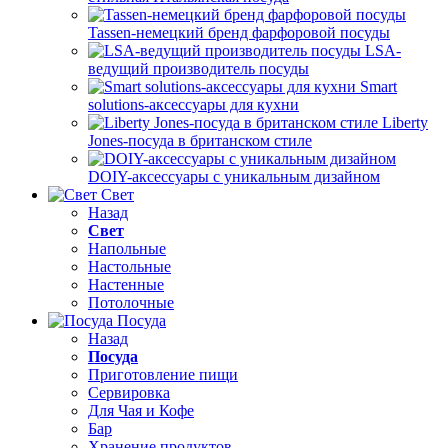
Tassen-немецкий бренд фарфоровой посуды
LSA-
ведущий производитель посуды
Smart
solutions-аксессуары для кухни
Liberty
Jones-посуда в британском стиле
DOIY-аксессуары с уникальным дизайном
Свет
Назад
Свет
Напольные
Настольные
Настенные
Потолочные
Посуда
Назад
Посуда
Приготовление пищи
Сервировка
Для Чая и Кофе
Бар
Хранение продуктов