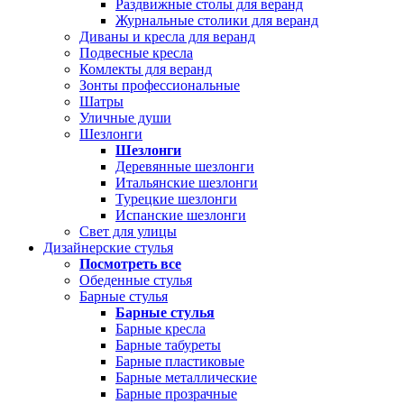
Раздвижные столы для веранд
Журнальные столики для веранд
Диваны и кресла для веранд
Подвесные кресла
Комлекты для веранд
Зонты профессиональные
Шатры
Уличные души
Шезлонги
Шезлонги
Деревянные шезлонги
Итальянские шезлонги
Турецкие шезлонги
Испанские шезлонги
Свет для улицы
Дизайнерские стулья
Посмотреть все
Обеденные стулья
Барные стулья
Барные стулья
Барные кресла
Барные табуреты
Барные пластиковые
Барные металлические
Барные прозрачные