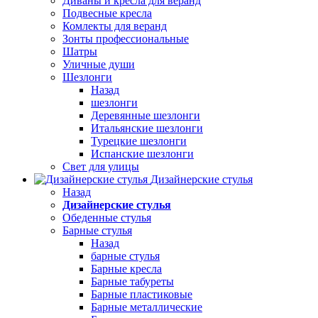
Диваны и кресла для веранд
Подвесные кресла
Комлекты для веранд
Зонты профессиональные
Шатры
Уличные души
Шезлонги
Назад
шезлонги
Деревянные шезлонги
Итальянские шезлонги
Турецкие шезлонги
Испанские шезлонги
Свет для улицы
Дизайнерские стулья
Назад
Дизайнерские стулья
Обеденные стулья
Барные стулья
Назад
барные стулья
Барные кресла
Барные табуреты
Барные пластиковые
Барные металлические