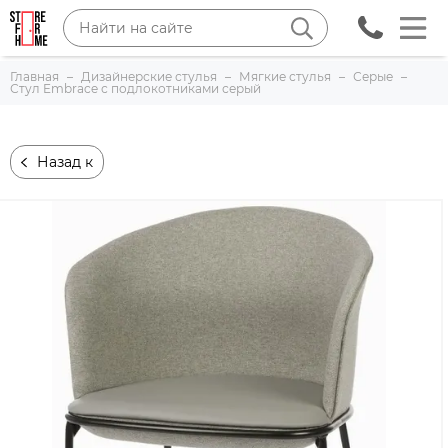
Главная
Дизайнерские стулья
Мягкие стулья
Серые
Стул Embrace с подлокотниками серый
Назад к