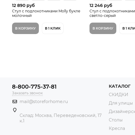
12 890 руб
12 246 руб
Стул с подлокотниками Molly букле
Стул с подлокотниками 
молочный
светло-серый
В КОРЗИНУ
В 1 КЛИК
В КОРЗИНУ
В 1 КЛ
8-800-775-37-81
КАТАЛОГ
Заказать звонок
СКИДКИ
mail@storeforhome.ru
Для улицы
Дизайнерск
Склад: Москва, Переведеновский, 17
Столы
к.1
Кресла