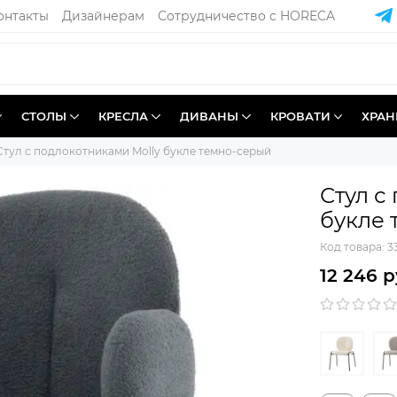
онтакты
Дизайнерам
Сотрудничество с HORECA
СТОЛЫ
КРЕСЛА
ДИВАНЫ
КРОВАТИ
ХРАН
Стул с подлокотниками Molly букле темно-серый
Стул с
букле 
Код товара:
3
12 246 