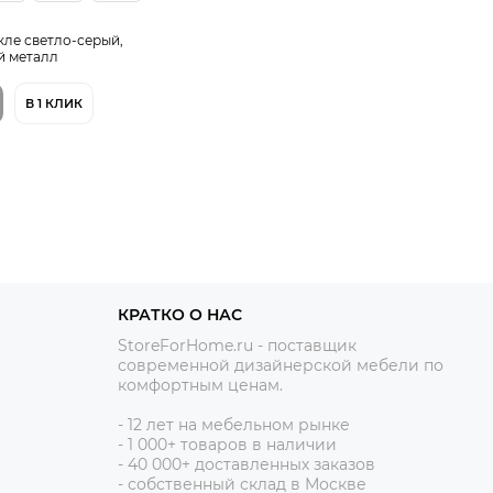
укле светло-серый,
й металл
В 1 КЛИК
КРАТКО О НАС
StoreForHome.ru - поставщик
современной дизайнерской мебели по
комфортным ценам.
- 12
лет на мебельном рынке
- 1 0
00+ товаров в наличии
- 40 000+ доставленных заказов
- собственный склад в Москве