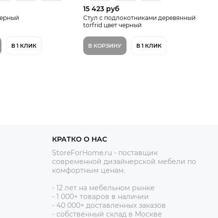
15 423 руб
15
 черный
Стул с подлокотниками деревянный
Ст
torfrid цвет черный
В 1 КЛИК
В КОРЗИНУ
В 1 КЛИК
В
КРАТКО О НАС
StoreForHome.ru - поставщик
современной дизайнерской мебели по
комфортным ценам.
- 12
лет на мебельном рынке
- 1 0
00+ товаров в наличии
- 40 000+ доставленных заказов
- собственный склад в Москве