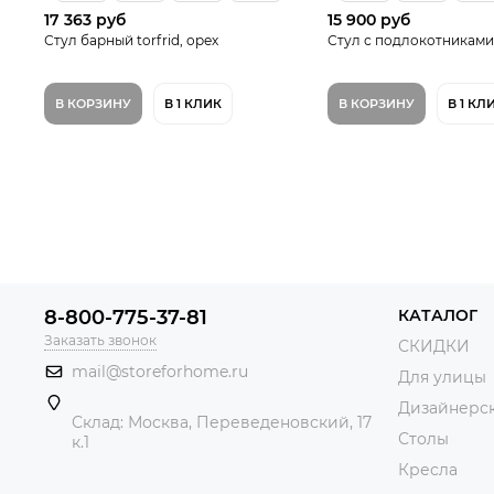
17 363 руб
15 900 руб
Стул барный torfrid, орех
Стул с подлокотниками t
В КОРЗИНУ
В 1 КЛИК
В КОРЗИНУ
В 1 КЛ
8-800-775-37-81
КАТАЛОГ
Заказать звонок
СКИДКИ
mail@storeforhome.ru
Для улицы
Дизайнерск
Склад: Москва, Переведеновский, 17
Столы
к.1
Кресла