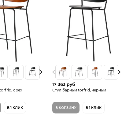
17 363 руб
15
orfrid, орех
Стул барный torfrid, черный
Ст
В 1 КЛИК
В КОРЗИНУ
В 1 КЛИК
В