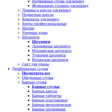
Раздвижные столы для веранд
Журнальные столики для веранд
Диваны и кресла для веранд
Подвесные кресла
Комлекты для веранд
Зонты профессиональные
Шатры
Уличные души
Шезлонги
Шезлонги
Деревянные шезлонги
Итальянские шезлонги
Турецкие шезлонги
Испанские шезлонги
Свет для улицы
Дизайнерские стулья
Посмотреть все
Обеденные стулья
Барные стулья
Барные стулья
Барные кресла
Барные табуреты
Барные пластиковые
Барные металлические
Барные прозрачные