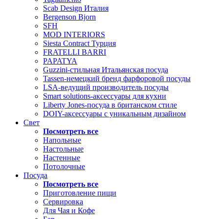
Scab Design Италия
Bergenson Bjorn
SFH
MOD INTERIORS
Siesta Contract Турция
FRATELLI BARRI
PAPATYA
Guzzini-стильная Итальянская посуда
Tassen-немецкий бренд фарфоровой посуды
LSA-ведущий производитель посуды
Smart solutions-аксессуары для кухни
Liberty Jones-посуда в британском стиле
DOIY-аксессуары с уникальным дизайном
Свет
Посмотреть все
Напольные
Настольные
Настенные
Потолочные
Посуда
Посмотреть все
Приготовление пищи
Сервировка
Для Чая и Кофе