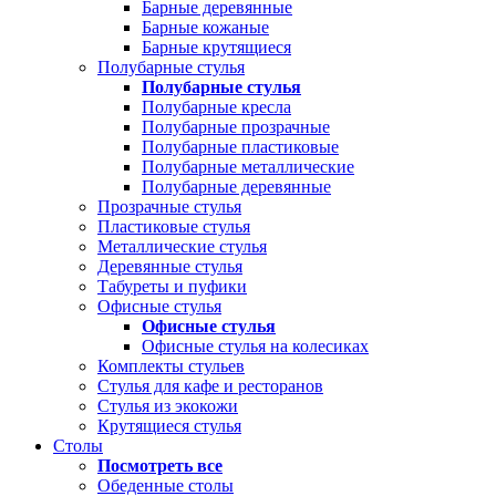
Барные деревянные
Барные кожаные
Барные крутящиеся
Полубарные стулья
Полубарные стулья
Полубарные кресла
Полубарные прозрачные
Полубарные пластиковые
Полубарные металлические
Полубарные деревянные
Прозрачные стулья
Пластиковые стулья
Металлические стулья
Деревянные стулья
Табуреты и пуфики
Офисные стулья
Офисные стулья
Офисные стулья на колесиках
Комплекты стульев
Стулья для кафе и ресторанов
Стулья из экокожи
Крутящиеся стулья
Столы
Посмотреть все
Обеденные столы