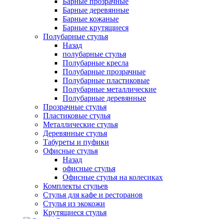
Барные прозрачные
Барные деревянные
Барные кожаные
Барные крутящиеся
Полубарные стулья
Назад
полубарные стулья
Полубарные кресла
Полубарные прозрачные
Полубарные пластиковые
Полубарные металлические
Полубарные деревянные
Прозрачные стулья
Пластиковые стулья
Металлические стулья
Деревянные стулья
Табуреты и пуфики
Офисные стулья
Назад
офисные стулья
Офисные стулья на колесиках
Комплекты стульев
Стулья для кафе и ресторанов
Стулья из экокожи
Крутящиеся стулья