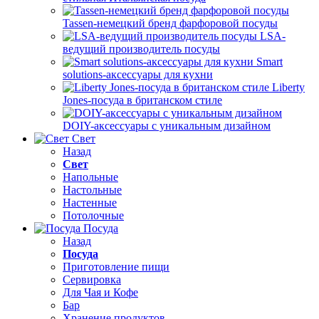
Tassen-немецкий бренд фарфоровой посуды
LSA-
ведущий производитель посуды
Smart
solutions-аксессуары для кухни
Liberty
Jones-посуда в британском стиле
DOIY-аксессуары с уникальным дизайном
Свет
Назад
Свет
Напольные
Настольные
Настенные
Потолочные
Посуда
Назад
Посуда
Приготовление пищи
Сервировка
Для Чая и Кофе
Бар
Хранение продуктов