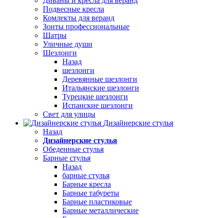
Диваны и кресла для веранд
Подвесные кресла
Комлекты для веранд
Зонты профессиональные
Шатры
Уличные души
Шезлонги
Назад
шезлонги
Деревянные шезлонги
Итальянские шезлонги
Турецкие шезлонги
Испанские шезлонги
Свет для улицы
Дизайнерские стулья
Назад
Дизайнерские стулья
Обеденные стулья
Барные стулья
Назад
барные стулья
Барные кресла
Барные табуреты
Барные пластиковые
Барные металлические