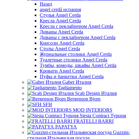
Назад
angel cerdá испания
Стулья Angel Cerda
Кресла Angel Cerda
Кресла с реклайнером Angel Cerda
Диваны Angel Cerda
Диваны с реклайнером Angel Cerda
Консоли Angel Cerda
Столы Angel Cerda
Журнальные столики Angel Cerda
Туалетные столики Angel Cerda
Тумбы, комоды, шкафы Angel Cerda
Кровати Angel Cerda
Пуфы и банкетки Angel Cerda
Gaber Италия
Tagliamento
Scab Design Италия
Bergenson Bjorn
SFH
MOD INTERIORS
Siesta Contract Турция
FRATELLI BARRI
PAPATYA
Guzzini-
стильная Итальянская посуда