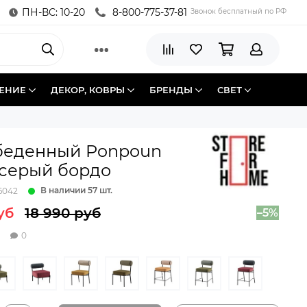
ПН-ВС: 10-20
8-800-775-37-81
Звонок бесплатный по РФ
ЕНИЕ
ДЕКОР, КОВРЫ
БРЕНДЫ
СВЕТ
обеденный Ponpoun
-серый бордо
В наличии 57 шт.
6042
уб
18 990 руб
–5%
0