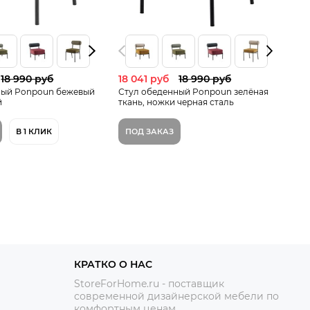
18 990 руб
18 041 руб
18 990 руб
19
ный Ponpoun бежевый
Стул обеденный Ponpoun зелёная
Ст
й
ткань, ножки черная сталь
те
В 1 КЛИК
ПОД ЗАКАЗ
В
КРАТКО О НАС
StoreForHome.ru - поставщик
современной дизайнерской мебели по
комфортным ценам.