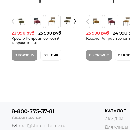
23 990 руб
23 990 руб
23 990 руб
24 990 
Кресло Ponpoun бежевый
Кресло Ponpoun зелён
терракотовый
В КОРЗИНУ
В 1 КЛИК
В КОРЗИНУ
В 1 КЛ
8-800-775-37-81
КАТАЛОГ
Заказать звонок
СКИДКИ
mail@storeforhome.ru
Для улицы