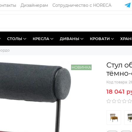
онтакты
Дизайнерам
Сотрудничество с HORECA
СТОЛЫ
КРЕСЛА
ДИВАНЫ
КРОВАТИ
ХРАН
бордо
Стул 
НОВИНКА
тёмно
Код товара:
2
18 041 р