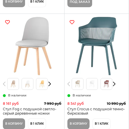
В КОРЗИНУ
В 1 КЛИК
ПОД ЗАКАЗ
В наличии
В наличии
8 161 руб
7 990 руб
8 541 руб
10 990 руб
Стул Fog с подушкой светло-
Стул Crocus с подушкой темно-
серый деревянные ножки
бирюзовый
В КОРЗИНУ
В 1 КЛИК
В КОРЗИНУ
В 1 КЛИК