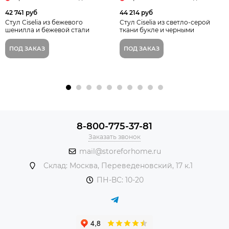
42 741 руб
44 214 руб
Стул Ciselia из бежевого
Стул Ciselia из светло-серой
шенилла и бежевой стали
ткани букле и черными
Испания La Forma
металлическими ножками
Испания La Forma
ПОД ЗАКАЗ
ПОД ЗАКАЗ
8-800-775-37-81
Заказать звонок
mail@storeforhome.ru
Склад: Москва, Переведеновский, 17 к.1
ПН-ВС: 10-20