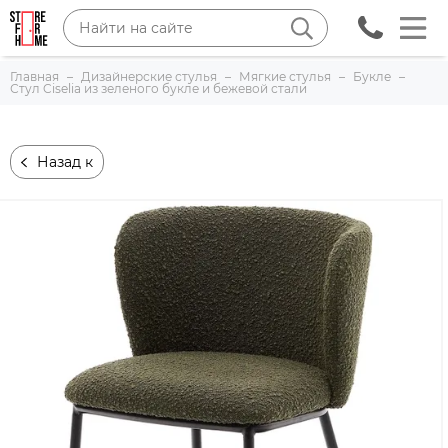
Главная
Дизайнерские стулья
Мягкие стулья
Букле
Стул Ciselia из зеленого букле и бежевой стали
Назад к