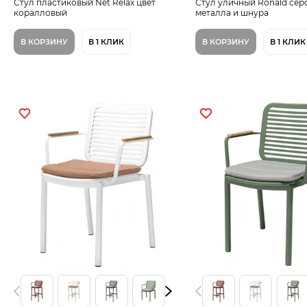
Стул пластиковый Net Relax цвет
Стул уличный Ronald сер
коралловый
металла и шнура
В КОРЗИНУ
В 1 КЛИК
В КОРЗИНУ
В 1 КЛИК