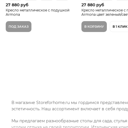
27 880 руб
27 880 руб
Кресло металлическое с подушкой
Кресло металлическое с
Armona
Armona цвет зеленый/све
ПОД ЗАКАЗ
В КОРЗИНУ
В 1 КЛИК
В магазине Storeforhome.ru мы гордимся представлен
эстетичность. Наш ассортимент включает в себя про
Мы предлагаем разнообразные столы для сада, стулья 
уголки отдыха на своей территории. Итальянская ко