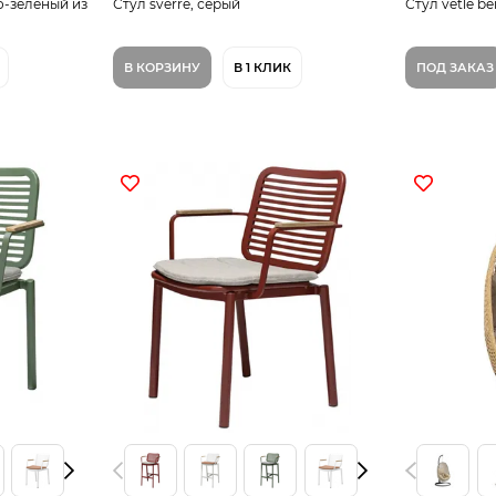
о-зеленый из
Стул sverre, серый
Стул vetle be
В КОРЗИНУ
В 1 КЛИК
ПОД ЗАКАЗ