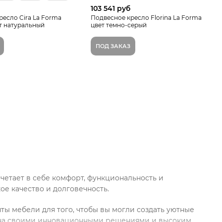
103 541 руб
ресло Cira La Forma
Подвесное кресло Florina La Forma
т натуральный
цвет темно-серый
ПОД ЗАКАЗ
четает в себе комфорт, функциональность и
е качество и долговечность.
нты мебели для того, чтобы вы могли создать уютные
естна своими инновационными решениями и высоким