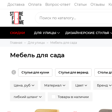
Доставка
Оплата
Вопрос-ответ
Статьи
Отзывы
К
СКИДКИ
ДЛЯ УЛИЦЫ
ДИЗАЙНЕРСКИЕ СТУЛЬЯ
Главная
Для улицы
Мебель для сада
Мебель для сада
Стулья для кухни
Стулья для веранд
Столы д
Цена, руб
Материал
Цвeт
Бренд
гибкий шланг
Товары в наличии