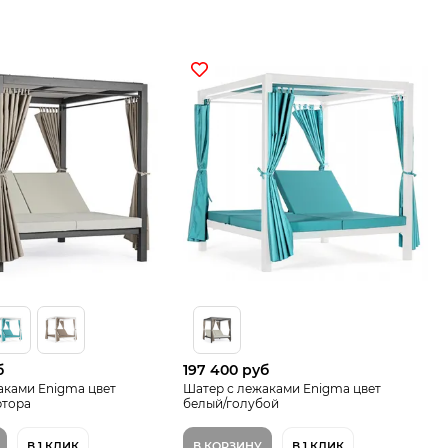
б
197 400 руб
аками Enigma цвет
Шатер с лежаками Enigma цвет
ртора
белый/голубой
В 1 КЛИК
В КОРЗИНУ
В 1 КЛИК