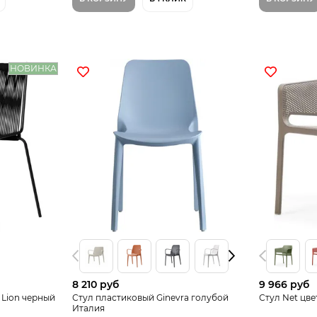
НОВИНКА
8 210 руб
9 966 руб
Lion черный
Стул пластиковый Ginevra голубой
Стул Net цве
Италия