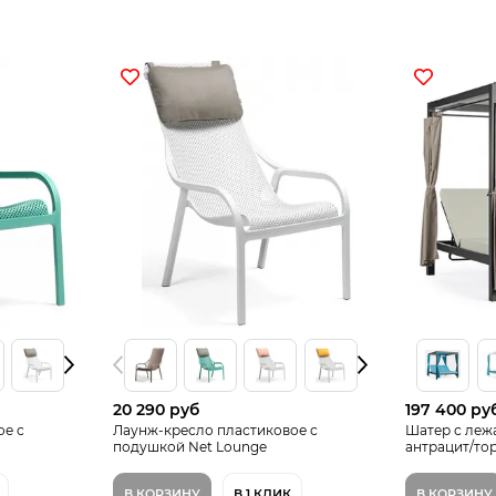
20 290 руб
197 400 ру
ое с
Лаунж-кресло пластиковое с
Шатер с леж
подушкой Net Lounge
антрацит/то
В КОРЗИНУ
В 1 КЛИК
В КОРЗИНУ