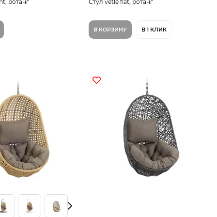
nt, ротанг
Стул vetle flat, ротанг
В КОРЗИНУ
В 1 КЛИК