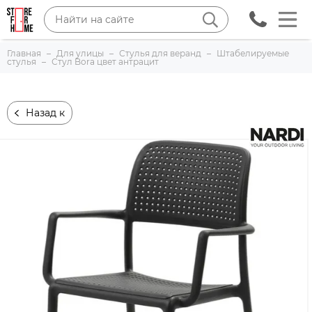
Главная
Для улицы
Стулья для веранд
Штабелируемые
стулья
Стул Bora цвет антрацит
Назад к