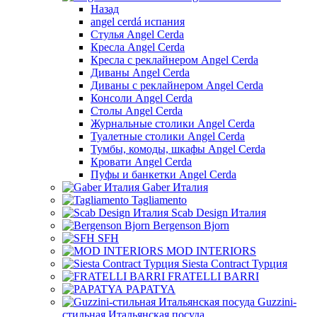
Назад
angel cerdá испания
Стулья Angel Cerda
Кресла Angel Cerda
Кресла с реклайнером Angel Cerda
Диваны Angel Cerda
Диваны с реклайнером Angel Cerda
Консоли Angel Cerda
Столы Angel Cerda
Журнальные столики Angel Cerda
Туалетные столики Angel Cerda
Тумбы, комоды, шкафы Angel Cerda
Кровати Angel Cerda
Пуфы и банкетки Angel Cerda
Gaber Италия
Tagliamento
Scab Design Италия
Bergenson Bjorn
SFH
MOD INTERIORS
Siesta Contract Турция
FRATELLI BARRI
PAPATYA
Guzzini-
стильная Итальянская посуда