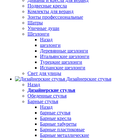
Диваны и кресла для веранд
Подвесные кресла
Комлекты для веранд
Зонты профессиональные
Шатры
Уличные души
Шезлонги
Назад
шезлонги
Деревянные шезлонги
Итальянские шезлонги
Турецкие шезлонги
Испанские шезлонги
Свет для улицы
Дизайнерские стулья
Назад
Дизайнерские стулья
Обеденные стулья
Барные стулья
Назад
барные стулья
Барные кресла
Барные табуреты
Барные пластиковые
Барные металлические