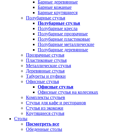
Барные деревянные
Барные кожаные
Барные крутящиеся
Полубарные стулья
Полубарные стулья
Полубарные кресла
Полубарные прозрачные
Полубарные пластиковые
Полубарные металлические
Полубарные деревянные
Прозрачные стулья
Пластиковые стулья
Металлические стулья
Деревянные стулья
Табуреты и пуфики
Офисные стулья
Офисные стулья
Офисные стулья на колесиках
Комплекты стульев
Стулья для кафе и ресторанов
Стулья из экокожи
Крутящиеся стулья
Столы
Посмотреть все
Обеденные столы