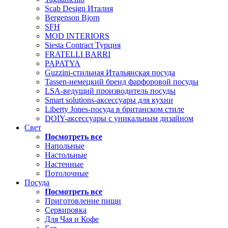
Scab Design Италия
Bergenson Bjorn
SFH
MOD INTERIORS
Siesta Contract Турция
FRATELLI BARRI
PAPATYA
Guzzini-стильная Итальянская посуда
Tassen-немецкий бренд фарфоровой посуды
LSA-ведущий производитель посуды
Smart solutions-аксессуары для кухни
Liberty Jones-посуда в британском стиле
DOIY-аксессуары с уникальным дизайном
Свет
Посмотреть все
Напольные
Настольные
Настенные
Потолочные
Посуда
Посмотреть все
Приготовление пищи
Сервировка
Для Чая и Кофе