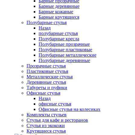
Барные прозрачные
Барные деревянные
Барные кожаные
Барные крутящиеся
Полубарные стулья
Назад
полубарные стулья
Полубарные кресла
Полубарные прозрачные
Полубарные пластиковые
Полубарные металлические
Полубарные деревянные
Прозрачные стулья
Пластиковые стулья
Металлические стулья
Деревянные стулья
Табуреты и пуфики
Офисные стулья
Назад
офисные стулья
Офисные стулья на колесиках
Комплекты стульев
Стулья для кафе и ресторанов
Стулья из экокожи
Крутящиеся стулья