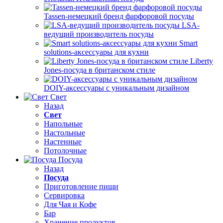
Tassen-немецкий бренд фарфоровой посуды
LSA-
ведущий производитель посуды
Smart
solutions-аксессуары для кухни
Liberty
Jones-посуда в британском стиле
DOIY-аксессуары с уникальным дизайном
Свет
Назад
Свет
Напольные
Настольные
Настенные
Потолочные
Посуда
Назад
Посуда
Приготовление пищи
Сервировка
Для Чая и Кофе
Бар
Хранение продуктов