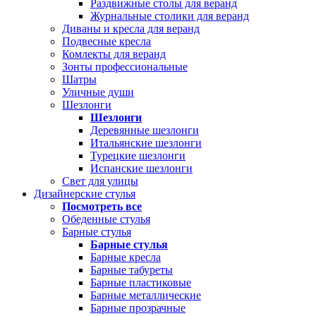
Раздвижные столы для веранд
Журнальные столики для веранд
Диваны и кресла для веранд
Подвесные кресла
Комлекты для веранд
Зонты профессиональные
Шатры
Уличные души
Шезлонги
Шезлонги
Деревянные шезлонги
Итальянские шезлонги
Турецкие шезлонги
Испанские шезлонги
Свет для улицы
Дизайнерские стулья
Посмотреть все
Обеденные стулья
Барные стулья
Барные стулья
Барные кресла
Барные табуреты
Барные пластиковые
Барные металлические
Барные прозрачные