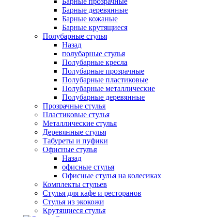
Барные прозрачные
Барные деревянные
Барные кожаные
Барные крутящиеся
Полубарные стулья
Назад
полубарные стулья
Полубарные кресла
Полубарные прозрачные
Полубарные пластиковые
Полубарные металлические
Полубарные деревянные
Прозрачные стулья
Пластиковые стулья
Металлические стулья
Деревянные стулья
Табуреты и пуфики
Офисные стулья
Назад
офисные стулья
Офисные стулья на колесиках
Комплекты стульев
Стулья для кафе и ресторанов
Стулья из экокожи
Крутящиеся стулья