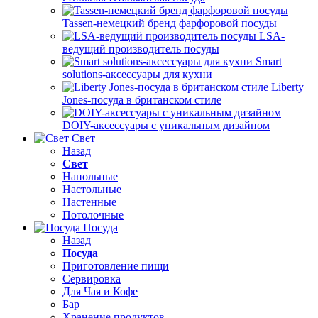
Tassen-немецкий бренд фарфоровой посуды
LSA-
ведущий производитель посуды
Smart
solutions-аксессуары для кухни
Liberty
Jones-посуда в британском стиле
DOIY-аксессуары с уникальным дизайном
Свет
Назад
Свет
Напольные
Настольные
Настенные
Потолочные
Посуда
Назад
Посуда
Приготовление пищи
Сервировка
Для Чая и Кофе
Бар
Хранение продуктов