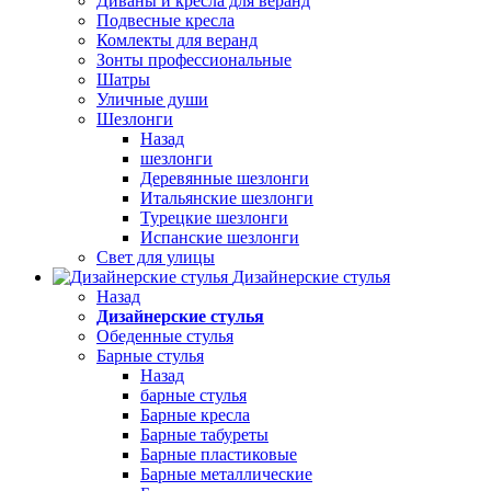
Диваны и кресла для веранд
Подвесные кресла
Комлекты для веранд
Зонты профессиональные
Шатры
Уличные души
Шезлонги
Назад
шезлонги
Деревянные шезлонги
Итальянские шезлонги
Турецкие шезлонги
Испанские шезлонги
Свет для улицы
Дизайнерские стулья
Назад
Дизайнерские стулья
Обеденные стулья
Барные стулья
Назад
барные стулья
Барные кресла
Барные табуреты
Барные пластиковые
Барные металлические