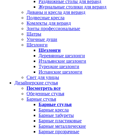
Раздвижные столы для веранд
Журнальные столики для веранд
Диваны и кресла для веранд
Подвесные кресла
Комлекты для веранд
Зонты профессиональные
Шатры
Уличные души
Шезлонги
Шезлонги
Деревянные шезлонги
Итальянские шезлонги
Турецкие шезлонги
Испанские шезлонги
Свет для улицы
Дизайнерские стулья
Посмотреть все
Обеденные стулья
Барные стулья
Барные стулья
Барные кресла
Барные табуреты
Барные пластиковые
Барные металлические
Барные прозрачные