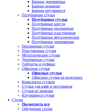
Барные деревянные
Барные кожаные
Барные крутящиеся
Полубарные стулья
Полубарные стулья
Полубарные кресла
Полубарные прозрачные
Полубарные пластиковые
Полубарные металлические
Полубарные деревянные
Прозрачные стулья
Пластиковые стулья
Металлические стулья
Деревянные стулья
Табуреты и пуфики
Офисные стулья
Офисные стулья
Офисные стулья на колесиках
Комплекты стульев
Стулья для кафе и ресторанов
Стулья из экокожи
Крутящиеся стулья
Столы
Посмотреть все
Обеденные столы