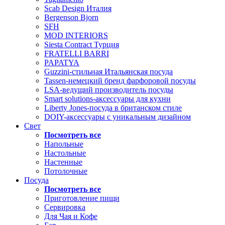
Scab Design Италия
Bergenson Bjorn
SFH
MOD INTERIORS
Siesta Contract Турция
FRATELLI BARRI
PAPATYA
Guzzini-стильная Итальянская посуда
Tassen-немецкий бренд фарфоровой посуды
LSA-ведущий производитель посуды
Smart solutions-аксессуары для кухни
Liberty Jones-посуда в британском стиле
DOIY-аксессуары с уникальным дизайном
Свет
Посмотреть все
Напольные
Настольные
Настенные
Потолочные
Посуда
Посмотреть все
Приготовление пищи
Сервировка
Для Чая и Кофе