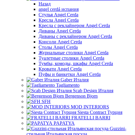
Назад
angel cerdá испания
Стулья Angel Cerda
Кресла Angel Cerda
Кресла с реклайнером Angel Cerda
Диваны Angel Cerda
Диваны с реклайнером Angel Cerda
Консоли Angel Cerda
Столы Angel Cerda
Журнальные столики Angel Cerda
Туалетные столики Angel Cerda
Тумбы, комоды, шкафы Angel Cerda
Кровати Angel Cerda
Пуфы и банкетки Angel Cerda
Gaber Италия
Tagliamento
Scab Design Италия
Bergenson Bjorn
SFH
MOD INTERIORS
Siesta Contract Турция
FRATELLI BARRI
PAPATYA
Guzzini-
стильная Итальянская посуда